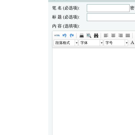
笔 名 (必选项):
密
标 题 (必选项):
内 容 (选填项):
段落格式
字体
字号