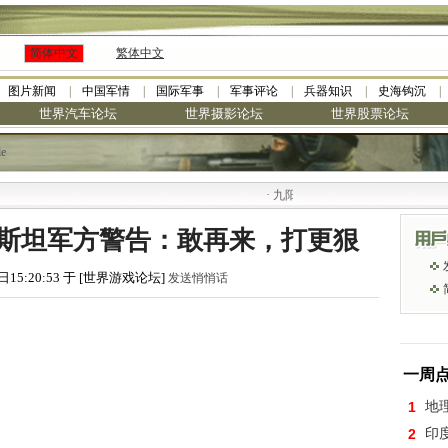
简体中文
繁体中文
图片新闻
中国军情
国际军事
军事评论
兵器知识
史海钩沉
世界汽车论坛
世界摄影论坛
世界股票论坛
le
·
九阳全新免清洗型豆浆机 全美最低
斯坦军方警告：敢再来，打更狠
日15:20:53 于 [世界游戏论坛]
发送悄悄话
一周
1
地
2
印