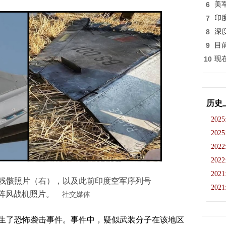
6
美
7
印
8
深
9
目
10
现
历史
2025
2025
2022
2022
2021
机残骸照片（右），以及此前印度空军序列号
2021
”的阵风战机照片。
社交媒体
发生了恐怖袭击事件。事件中，疑似武装分子在该地区