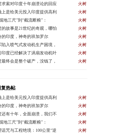
度求索对印度十年崩溃论的回应
火树
融上是给美元投入印度提供高利
火树
“掘地三尺”到“截流断粮”：
火树
度的故事是21世纪的奇观，哪怕
火树
奇的印度，神奇的班加罗尔
火树
军陷入喷气式发动机生产困境，
火树
前印度已经解决了涡扇发动机叶
火树
度最终会是整个破产，没钱了，
火树
回复热帖
融上是给美元投入印度提供高利
火树
奇的印度，神奇的班加罗尔
火树
度还有十年，全面崩溃，我们不
火树
“掘地三尺”到“截流断粮”：
火树
理诅咒与工程绝境：100公里“逆
火树