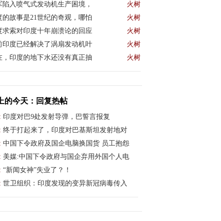
军陷入喷气式发动机生产困境，
火树
度的故事是21世纪的奇观，哪怕
火树
度求索对印度十年崩溃论的回应
火树
前印度已经解决了涡扇发动机叶
火树
在，印度的地下水还没有真正抽
火树
上的今天：回复热帖
:
印度对巴9处发射导弹，巴誓言报复
:
终于打起来了，印度对巴基斯坦发射地对
:
中国下令政府及国企电脑换国货 员工抱怨
:
美媒:中国下令政府与国企弃用外国个人电
:
“新闻女神”失业了？！
:
世卫组织：印度发现的变异新冠病毒传入