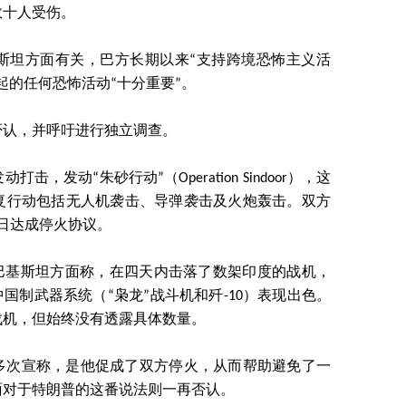
数十人受伤。
斯坦方面有关，巴方长期以来“支持跨境恐怖主义活
起的任何恐怖活动“十分重要”。
否认，并呼吁进行独立调查。
，发动“朱砂行动”（Operation Sindoor），这
复行动包括无人机袭击、导弹袭击及火炮轰击。双方
0日达成停火协议。
，巴基斯坦方面称，在四天内击落了数架印度的战机，
国制武器系统（“枭龙”战斗机和歼-10）表现出色。
战机，但始终没有透露具体数量。
多次宣称，是他促成了双方停火，从而帮助避免了一
面对于特朗普的这番说法则一再否认。