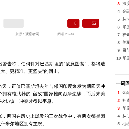
3
深
4
金
5
从
8
52
6
印
来源：观察者网
阅读 25233
7
神
8
美
9
目
10
印
出警告称，任何针对巴基斯坦的“敌意图谋”，都将遭
强大、更精准、更坚决”的回击。
一周
当天，正值巴基斯坦去年与邻国印度爆发为期四天冲
1
金
个拥有核武器的“宿敌”国家推向战争边缘，而后来美
2
神
停火协议，冲突才得以平息。
3
印
4
从
张，两国在历史上爆发的三次战争中，有两次都是因
5
地
克什米尔地区拥有主权。