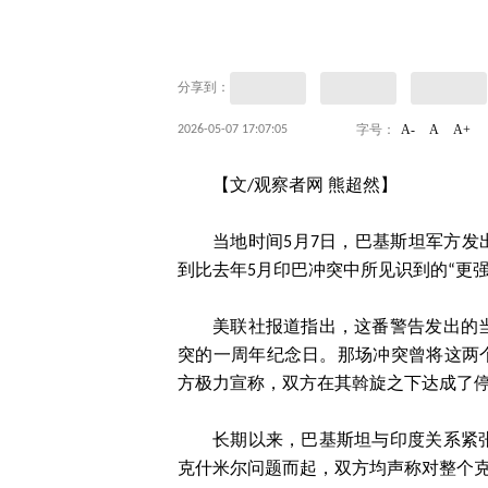
分享到：
A-
A
A+
2026-05-07 17:07:05
字号：
【文/观察者网 熊超然】
当地时间5月7日，巴基斯坦军方发
到比去年5月印巴冲突中所见识到的“更
美联社报道指出，这番警告发出的
突的一周年纪念日。那场冲突曾将这两
方极力宣称，双方在其斡旋之下达成了
长期以来，巴基斯坦与印度关系紧
克什米尔问题而起，双方均声称对整个