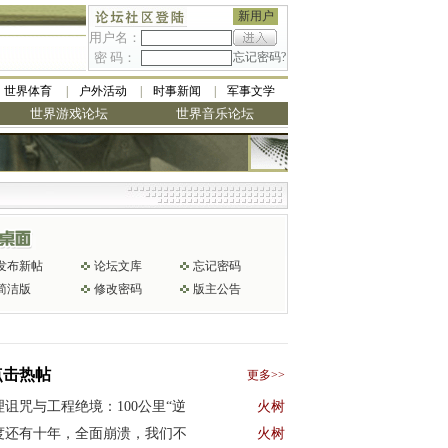
新用户
用户名：
密 码：
忘记密码?
世界体育
户外活动
时事新闻
军事文学
世界游戏论坛
世界音乐论坛
发布新帖
论坛文库
忘记密码
简洁版
修改密码
版主公告
点击热帖
更多>>
理诅咒与工程绝境：100公里“逆
火树
度还有十年，全面崩溃，我们不
火树