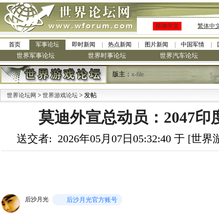
简体中文
繁体中
首页
军事论坛
即时新闻
热点新闻
图片新闻
中国军情
世界军事论坛
世界时事论坛
世界汽车论坛
版主：
x-file
>
> 发帖
·
世界论坛网
世界游戏论坛
莫迪外宣总动员：2047
送交者: 2026年05月07日05:32:40 于 [
后沙月光
后沙月光官方账号