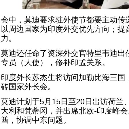
会中，莫迪要求驻外使节都要主动传
以周边国家为印度外交优先方向；提
力。
莫迪还任命了资深外交官特里韦迪出
专员（大使），修补印孟关系。
印度外长苏杰生将访问加勒比海三国；
砖国家外长会。
莫迪计划于5月15日至20日出访荷兰
大利和梵蒂冈，并出席北欧-印度峰
酋，协调中东问题。