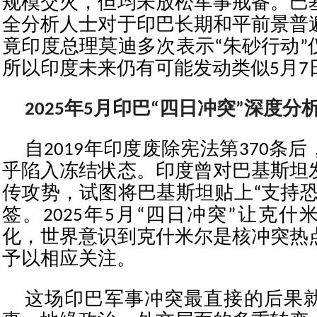
规模交火，但均未放松军事戒备。巴
全分析人士对于印巴长期和平前景普
竟印度总理莫迪多次表示“朱砂行动”
所以印度未来仍有可能发动类似5月7
2025年5月印巴“四日冲突”深度分
自2019年印度废除宪法第370条
乎陷入冻结状态。印度曾对巴基斯坦
传攻势，试图将巴基斯坦贴上“支持恐
签。2025年5月“四日冲突”让克
化，世界意识到克什米尔是核冲突热
予以相应关注。
这场印巴军事冲突最直接的后果