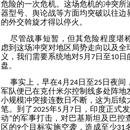
危险的一次危机。这场危机的冲突所
器型号、舆论战等方面均突破以往边
的外交斡旋才得以停火。
尽管战事短暂，但其危险程度堪
虑到这场冲突对地区局势走向以及全
义，我们需要系统地对5月7日至10
盘。
事实上，早在4月24日至25日夜
军队便已在克什米尔控制线多处阵地
小规模冲突接连数日不断，这为后续
笔。到了2025年5月7日，印度正式
动”的军事打击，对巴基斯坦及巴控
区的9个目标实施空袭，造成至少31