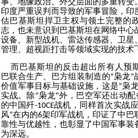
事、地缘政治、外交层面的多重转变
印度严重误判而导致的军事冒险，印
估巴基斯坦捍卫主权与领土完整的
志，也未意识到巴基斯坦在网络中心
设备、新型战机、雷达传感器、卫星
管理、超视距打击等领域实现的技术
而巴基斯坦的反击超出所有人预
巴联合生产、巴方组装制造的“枭龙”
价值军事目标与基础设施，这是“枭龙
实战。除“枭龙”外，巴空军还出动配备P
的中国歼-10CE战机，同样首次实战
风”在内的6架印军战机，印证了中巴
靠性与优越性，也彰显了中国军事装
为深远。