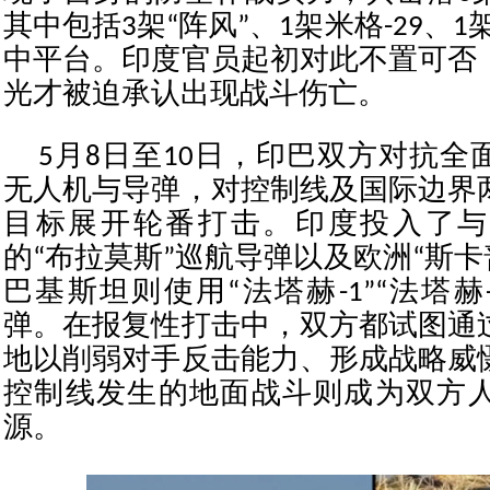
其中包括3架“阵风”、1架米格-29、1
中平台。印度官员起初对此不置可否
光才被迫承认出现战斗伤亡。
5月8日至10日，印巴双方对抗全
无人机与导弹，对控制线及国际边界
目标展开轮番打击。印度投入了与
的“布拉莫斯”巡航导弹以及欧洲“斯卡普
巴基斯坦则使用“法塔赫-1”“法塔赫
弹。在报复性打击中，双方都试图通
地以削弱对手反击能力、形成战略威
控制线发生的地面战斗则成为双方
源。