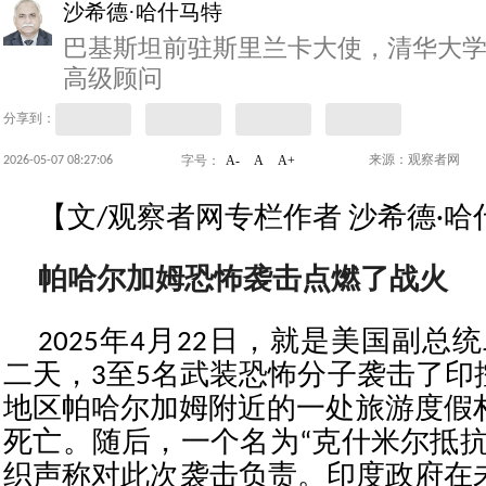
沙希德·哈什马特
巴基斯坦前驻斯里兰卡大使，清华大
高级顾问
分享到：
A-
A
A+
2026-05-07 08:27:06
来源：观察者网
字号：
【文/观察者网专栏作者 沙希德·哈
帕哈尔加姆恐怖袭击点燃了战火
2025年4月22日，就是美国副总统
二天，3至5名武装恐怖分子袭击了印
地区帕哈尔加姆附近的一处旅游度假村
死亡。随后，一个名为“克什米尔抵抗
织声称对此次袭击负责。印度政府在