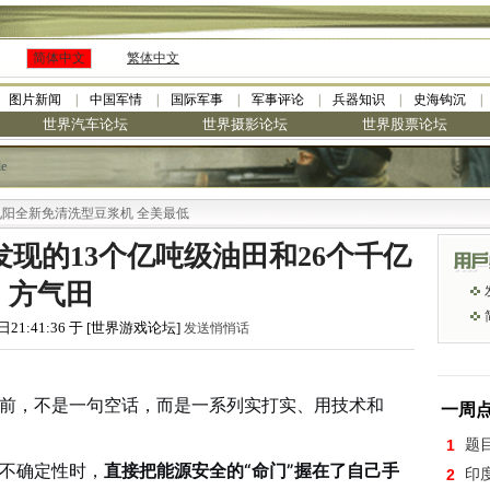
简体中文
繁体中文
图片新闻
中国军情
国际军事
军事评论
兵器知识
史海钩沉
世界汽车论坛
世界摄影论坛
世界股票论坛
le
新免清洗型豆浆机 全美最低
发现的13个亿吨级油田和26个千亿
方气田
日21:41:36 于 [世界游戏论坛]
发送悄悄话
面前，不是一句空话，而是一系列实打实、用技术和
一周
1
题
部不确定性时，
直接把能源安全的“命门”握在了自己手
2
印