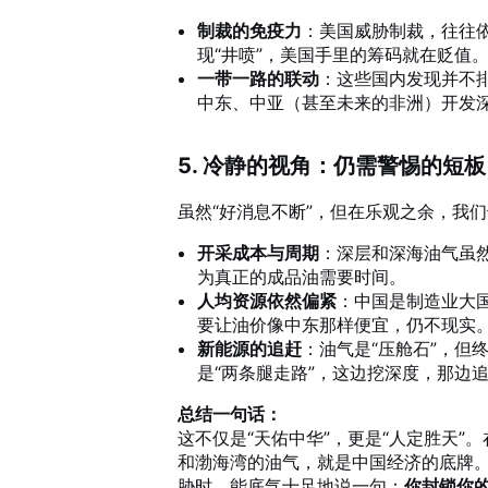
制裁的免疫力
：美国威胁制裁，往往
现“井喷”，美国手里的筹码就在贬值
一带一路的联动
：这些国内发现并不
中东、中亚（甚至未来的非洲）开发
5. 冷静的视角：仍需警惕的短板
虽然“好消息不断”，但在乐观之余，我
开采成本与周期
：深层和深海油气虽
为真正的成品油需要时间。
人均资源依然偏紧
：中国是制造业大
要让油价像中东那样便宜，仍不现实
新能源的追赶
：油气是“压舱石”，但
是“两条腿走路”，这边挖深度，那边
总结一句话：
这不仅是“天佑中华”，更是“人定胜天”
和渤海湾的油气，就是中国经济的底牌
胁时，能底气十足地说一句：
你封锁你