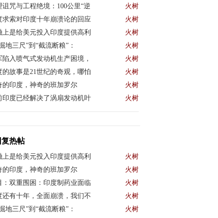
理诅咒与工程绝境：100公里“逆
火树
度求索对印度十年崩溃论的回应
火树
融上是给美元投入印度提供高利
火树
“掘地三尺”到“截流断粮”：
火树
军陷入喷气式发动机生产困境，
火树
度的故事是21世纪的奇观，哪怕
火树
奇的印度，神奇的班加罗尔
火树
前印度已经解决了涡扇发动机叶
火树
回复热帖
融上是给美元投入印度提供高利
火树
奇的印度，神奇的班加罗尔
火树
目：双重围困：印度制药业面临
火树
度还有十年，全面崩溃，我们不
火树
“掘地三尺”到“截流断粮”：
火树