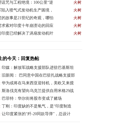
理诅咒与工程绝境：100公里“逆
火树
军陷入喷气式发动机生产困境，
火树
度的故事是21世纪的奇观，哪怕
火树
度求索对印度十年崩溃论的回应
火树
前印度已经解决了涡扇发动机叶
火树
上的今天：回复热帖
:
印媒：解放军战略支援部队进驻巴基斯坦
:
旧新闻： 巴同意中国在巴驻扎战略支援部
:
华为或将在马来西亚迎转机，美欧又来搅
:
斯洛伐克有望向乌克兰提供自用米格29战
:
巴菲特：华尔街将股市变成了赌场
:
丁刚：印度缺的不是氧气，是“印度制造
:
让印度紧张的“歼-20同款导弹”，总设计