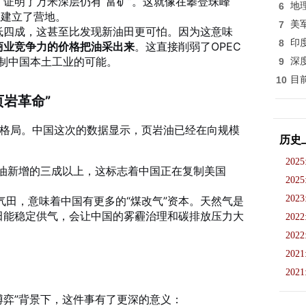
证明了万米深层仍有“富矿”。这就像在攀登珠峰
6
地
上建立了营地。
7
美
低四成，这甚至比发现新油田更可怕。因为这意味
8
印
商业竞争力的价格把油采出来
。这直接削弱了OPEC
压制中国本土工业的可能。
9
深
10
目
页岩革命”
源格局。中国这次的数据显示，页岩油已经在向规模
历史
2025
石油新增的三成以上，这标志着中国正在复制美国
2025
2023
气田，意味着中国有更多的“煤改气”资本。天然气是
田能稳定供气，会让中国的雾霾治理和碳排放压力大
2022
2022
2021
2021
博弈”背景下，这件事有了更深的意义：