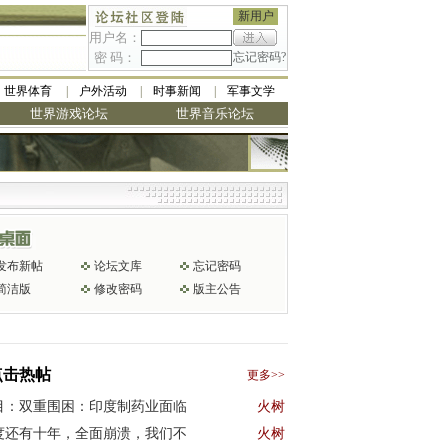
新用户
用户名：
密 码：
忘记密码?
世界体育
户外活动
时事新闻
军事文学
世界游戏论坛
世界音乐论坛
发布新帖
论坛文库
忘记密码
简洁版
修改密码
版主公告
点击热帖
更多>>
目：双重围困：印度制药业面临
火树
度还有十年，全面崩溃，我们不
火树