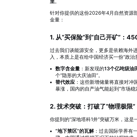
里
。
针对你提供的这份2026年4月自然资
金量：
1. 从“买保险”到“自己开矿”：4
过去我们谈能源安全，更多是依赖海外进
入，本质上是在给中国经济买一份“政治
数字含金量
：新发现的
13个亿吨级油
个“隐形的大庆油田”。
替代效应
：这些新增储量将直接对冲
暴涨，国内的自产油气能起到“市场稳
2. 技术突破：打破了“物理极限”
你提到的“深地塔科1井”突破万米，这
“地下禁区”的瓦解
：过去国际学界有一