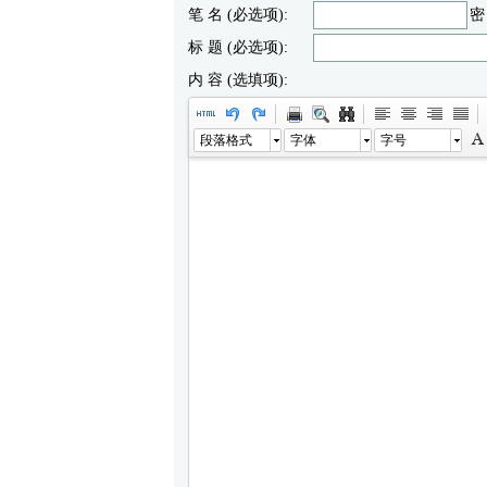
笔 名 (必选项):
密
标 题 (必选项):
内 容 (选填项):
段落格式
字体
字号