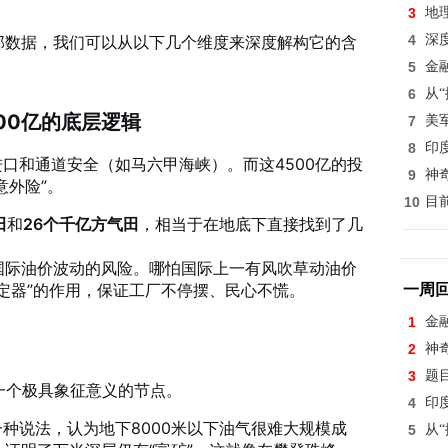
3
地
源部数据，我们可以从以下几个维度来深度解构它的含
4
深
5
金
6
从
500亿的底层逻辑
7
美
8
印
口和通道安全（如马六甲海峡）。而这4500亿的投
9
神
意外险”。
10
目
田
和
26个千亿方气田
，相当于在地底下直接找到了几
国际油价波动的风险。哪怕国际上一有风吹草动油价
定器”的作用，保证工厂不停摆、民心不慌。
一周
1
金
2
神
3
题
是一个极具象征意义的节点。
4
印
种说法，认为地下8000米以下油气很难大规模成
5
从