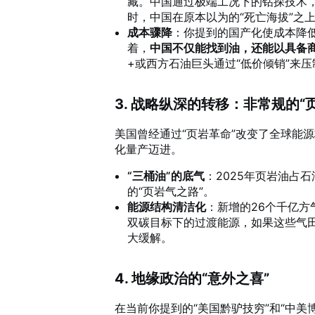
藏。中国通过极端工况下的钻探技术，
时，中国在原本以为的“死亡海拔”之
成本骤降
：你提到的国产化使成本降
着，
中国不仅能找到油，还能以具备
+或西方石油巨头通过“低价倾销”来
3. 战略纵深的转移：非常规的“
美国曾经通过“页岩革命”改变了全球能
化量产迈进。
“三桶油”的底气
：2025年页岩油占
的“页岩气之路”。
能源结构清洁化
：新增的26个千亿方
双碳目标下的过渡能源，如果这些气
大缓解。
4. 地缘政治的“意外之喜”
在当前你提到的“美国黔驴技穷”和“中美