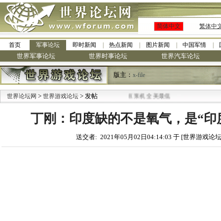
简体中文
繁体中
首页
军事论坛
即时新闻
热点新闻
图片新闻
中国军情
世界军事论坛
世界时事论坛
世界汽车论坛
版主：
x-file
>
·
> 发帖
世界论坛网
世界游戏论坛
九阳全新免清洗型豆浆机 全美最低
丁刚：印度缺的不是氧气，是“印
送交者: 2021年05月02日04:14:03 于 [世界游戏论坛