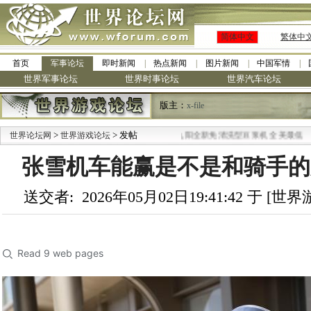
简体中文
繁体中
首页
军事论坛
即时新闻
热点新闻
图片新闻
中国军情
世界军事论坛
世界时事论坛
世界汽车论坛
版主：
x-file
>
> 发帖
·
世界论坛网
世界游戏论坛
九阳全新免清洗型豆浆机 全美最低
张雪机车能赢是不是和骑手的
送交者: 2026年05月02日19:41:42 于 [
Read 9 web pages