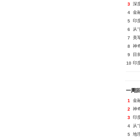
3
深
4
金
5
印
6
从
7
美
8
神
9
目
10
印
一周
1
金
2
神
3
印
4
从
5
地