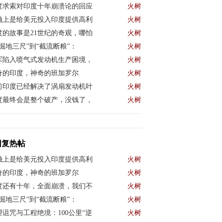
度求索对印度十年崩溃论的回应
火树
融上是给美元投入印度提供高利
火树
度的故事是21世纪的奇观，哪怕
火树
“掘地三尺”到“截流断粮”：
火树
军陷入喷气式发动机生产困境，
火树
奇的印度，神奇的班加罗尔
火树
前印度已经解决了涡扇发动机叶
火树
度最终会是整个破产，没钱了，
火树
回复热帖
融上是给美元投入印度提供高利
火树
奇的印度，神奇的班加罗尔
火树
度还有十年，全面崩溃，我们不
火树
“掘地三尺”到“截流断粮”：
火树
理诅咒与工程绝境：100公里“逆
火树