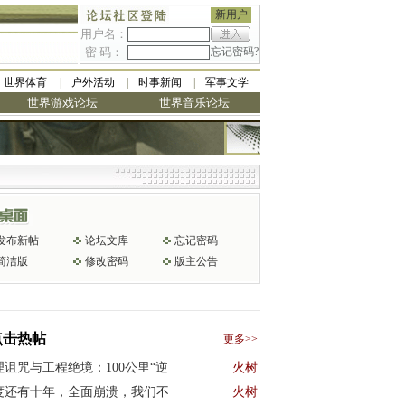
新用户
用户名：
密 码：
忘记密码?
世界体育
户外活动
时事新闻
军事文学
世界游戏论坛
世界音乐论坛
发布新帖
论坛文库
忘记密码
简洁版
修改密码
版主公告
点击热帖
更多>>
理诅咒与工程绝境：100公里“逆
火树
度还有十年，全面崩溃，我们不
火树