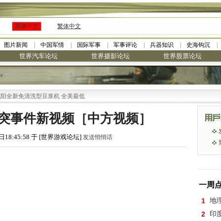
简体中文
繁体中文
图片新闻
中国军情
国际军事
军事评论
兵器知识
史海钩沉
世界汽车论坛
世界摄影论坛
世界股票论坛
le
新免清洗型豆浆机 全美最低
突事件新视频［中方视频］
日18:45:58 于 [世界游戏论坛]
发送悄悄话
一周
1
地
2
印