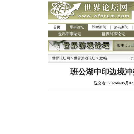
首页
军事论坛
即时新闻
热点新闻
世界军事论坛
世界时事论坛
版主：
x-fi
>
> 发帖
·
世界论坛网
世界游戏论坛
九阳全
班公湖中印边境冲
送交者: 2026年05月02