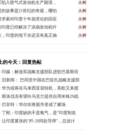
军陷入喷气式发动机生产困境，
火树
度的故事是21世纪的奇观，哪怕
火树
度求索对印度十年崩溃论的回应
火树
前印度已经解决了涡扇发动机叶
火树
在，印度的地下水还没有真正抽
火树
上的今天：回复热帖
:
印媒：解放军战略支援部队进驻巴基斯坦
:
旧新闻： 巴同意中国在巴驻扎战略支援部
:
华为或将在马来西亚迎转机，美欧又来搅
:
斯洛伐克有望向乌克兰提供自用米格29战
:
巴菲特：华尔街将股市变成了赌场
:
丁刚：印度缺的不是氧气，是“印度制造
:
让印度紧张的“歼-20同款导弹”，总设计