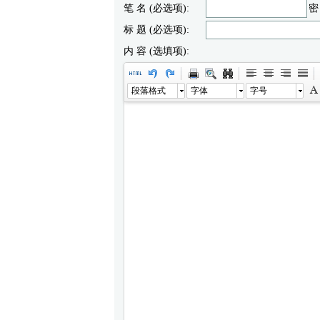
笔 名 (必选项):
密
标 题 (必选项):
内 容 (选填项):
段落格式
字体
字号