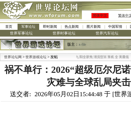
简体中文
繁体中
首页
军事论坛
即时新闻
热点新闻
图片新闻
中国军情
世界军事论坛
世界时事论坛
世界汽车论坛
版主：
x-file
>
> 发帖
·
世界论坛网
世界游戏论坛
九阳全新免清洗型豆浆机 全美最低
祸不单行：2026“超级厄尔尼
灾难与全球乱局夹击
送交者: 2026年05月02日15:44:48 于 [