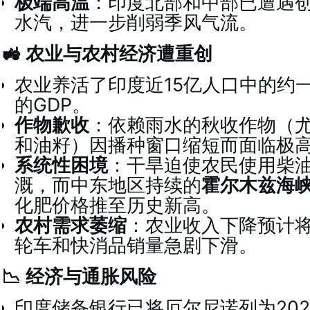
极端高温
：印度北部和中部已遭遇
水汽，进一步削弱季风气流。
🚜 农业与农村经济遭重创
农业养活了印度近15亿人口中的约一
的GDP。
作物歉收
：依赖雨水的秋收作物（
和油籽）因播种窗口缩短而面临极
系统性困境
：干旱迫使农民使用柴
溉，而中东地区持续的
霍尔木兹海
化肥价格推至历史新高。
农村需求萎缩
：农业收入下降预计
轮车和快消品销量急剧下滑。
📉 经济与通胀风险
印度储备银行已将厄尔尼诺列为20