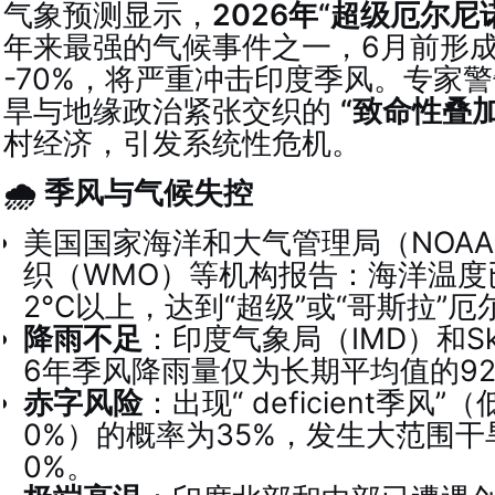
气象预测显示，
2026年“超级厄尔尼
年来最强的气候事件之一，6月前形成
-70%，将严重冲击印度季风。专家
旱与地缘政治紧张交织的
“致命性叠加
村经济，引发系统性危机。
🌧️ 季风与气候失控
美国国家海洋和大气管理局（NOA
织（WMO）等机构报告：海洋温度
2°C以上，达到“超级”或“哥斯拉”
降雨不足
：印度气象局（IMD）和Sk
6年季风降雨量仅为长期平均值的92%
赤字风险
：出现“ deficient季风
0%）的概率为35%，发生大范围干
0%。