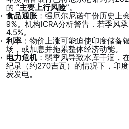
的
“主要上行风险”
。
食品通胀
：强厄尔尼诺年份历史上
9%。机构ICRA分析警告，若季风承
4.5%。
利率
：物价上涨可能迫使印度储备
场，或加息并拖累整体经济动能。
电力危机
：弱季风导致水库干涸，
纪录（约270吉瓦）的情况下，印
炭发电。