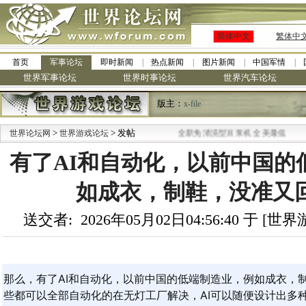
简体中文
繁体中
首页
军事论坛
即时新闻
热点新闻
图片新闻
中国军情
世界军事论坛
世界时事论坛
世界汽车论坛
版主：
x-file
>
> 发帖
·
世界论坛网
世界游戏论坛
九阳全新免清洗型豆浆机 全美最低
有了AI和自动化，以前中国的
如成衣，制鞋，没准又
送交者: 2026年05月02日04:56:40 于 [
那么，有了AI和自动化，以前中国的低端制造业，例如成衣，
些都可以全部自动化的在无灯工厂解决，AI可以随便设计出多