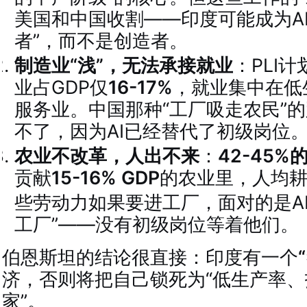
美国和中国收割——印度可能成为A
者”，而不是创造者
。
制造业“浅”，无法承接就业
：PLI
业占GDP仅
16-17%
，就业集中在低
服务业。中国那种“工厂吸走农民”
不了，因为AI已经替代了初级岗位
农业不改革，人出不来
：
42-45%
贡献
15-16% GDP
的农业里，人均耕
些劳动力如果要进工厂，面对的是AI
工厂”——没有初级岗位等着他们。
伯恩斯坦的结论很直接：印度有一个
济，否则将把自己锁死为“低生产率
家”
。