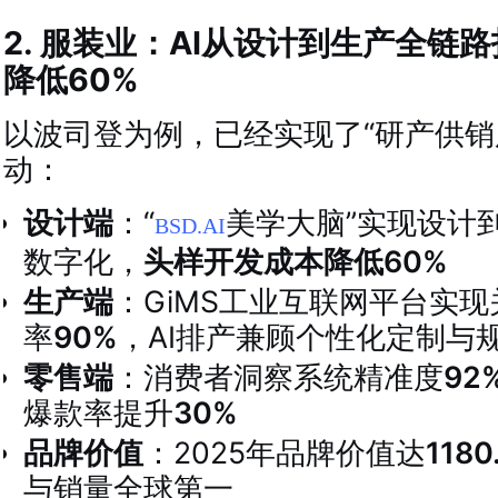
2. 服装业：AI从设计到生产全链
降低60%
以波司登为例，已经实现了“研产供销服
动：
设计端
：“
美学大脑”实现设计
BSD.AI
数字化，
头样开发成本降低60%
生产端
：GiMS工业互联网平台实
率
90%
，AI排产兼顾个性化定制与
零售端
：消费者洞察系统精准度
92
爆款率提升
30%
品牌价值
：2025年品牌价值达
118
与销量全球第一