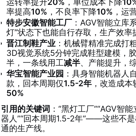
运转率提升
20%
，单位成本下降
10
率提高
10%
，不良率下降
10%
，运
特步安徽智能工厂
：AGV智能立库
灯”状态下也能自行存取，生产效率
晋江制鞋产业
：机械臂精准完成打
3D视觉系统5分钟完成鞋型建模，
半，一条线用工
减半
、产能提升，
华宝智能产业园
：具身智能机器人
款，回本周期仅
1.5-2年
，改造成本
50%
引用的关键词
：“黑灯工厂”“AGV智
器人”“回本周期1.5-2年”——这些
通的生产线。