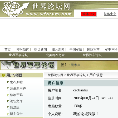
简体中文
繁体中文
|
|
|
|
|
|
首页
即时新闻
热点新闻
图片新闻
中国军情
国际军事
军事评论
世界军事论坛
北美枪友之家
世界汽车论坛
版主：
黑木崖
>
> 用户信息
世界论坛网
世界军事论坛
发布新帖
注册新用户
用户笔名:
caotianliu
修改密码
注册时间:
2008年08月24日 14:15:47
论坛文库
发贴数量:
130条
简洁版
版主公告
个人说明:
我的论坛我做主