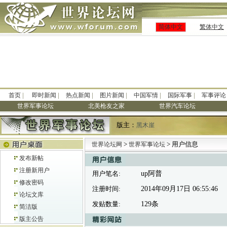
简体中文
繁体中文
|
|
|
|
|
|
首页
即时新闻
热点新闻
图片新闻
中国军情
国际军事
军事评论
世界军事论坛
北美枪友之家
世界汽车论坛
版主：
黑木崖
>
> 用户信息
世界论坛网
世界军事论坛
发布新帖
注册新用户
用户笔名:
up阿普
修改密码
注册时间:
2014年09月17日 06:55:46
论坛文库
发贴数量:
129条
简洁版
版主公告