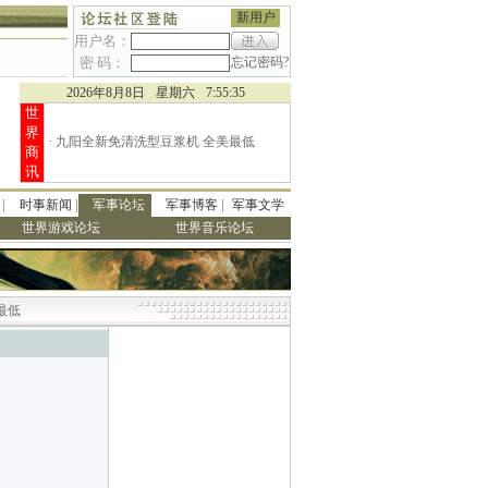
新用户
用户名：
密 码：
忘记密码?
2026年8月8日
星期六
7:55:35
世
界
·
九阳全新免清洗型豆浆机 全美最低
商
讯
|
|
|
|
时事新闻
军事论坛
军事博客
军事文学
世界游戏论坛
世界音乐论坛
低