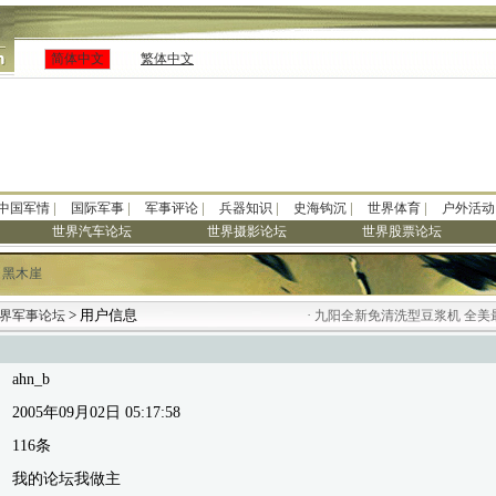
简体中文
繁体中文
|
|
|
|
|
|
中国军情
国际军事
军事评论
兵器知识
史海钩沉
世界体育
户外活动
世界汽车论坛
世界摄影论坛
世界股票论坛
：
黑木崖
> 用户信息
·
界军事论坛
九阳全新免清洗型豆浆机 全美最
ahn_b
2005年09月02日 05:17:58
116条
我的论坛我做主