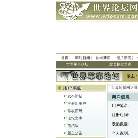
|
|
|
|
首页
即时新闻
热点新闻
图片新闻
世界军事论坛
北美枪友之家
版主
>
世界论坛网
世
发布新帖
注册新用户
用户笔名:
修改密码
注册时间:
论坛文库
发贴数量:
简洁版
版主公告
个人说明: