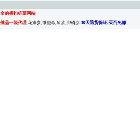
最全的折扣机票网站
保健品一级代理
,花旗参,维他命,鱼油,卵磷脂,
30天退货保证.买百免邮
.