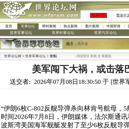
简体中文
繁体中
首页
军事论坛
即时新闻
热点新闻
图片新闻
中国军情
世界军事论坛
世界时事论坛
世界汽车论坛
版主：
黑木崖
>
·
> 发帖
世界论坛网
世界军事论坛
九阳全新免清洗型豆浆机 全美最低
美军闯下大祸，或击落
送交者: 2026年07月08日18:30:50 于 [
“伊朗6枚C-802反舰导弹杀向林肯号航母，
时间2026年7月8日，伊朗媒体，法尔斯通
波斯湾美国海军舰艇发射了至少6枚反舰导弹