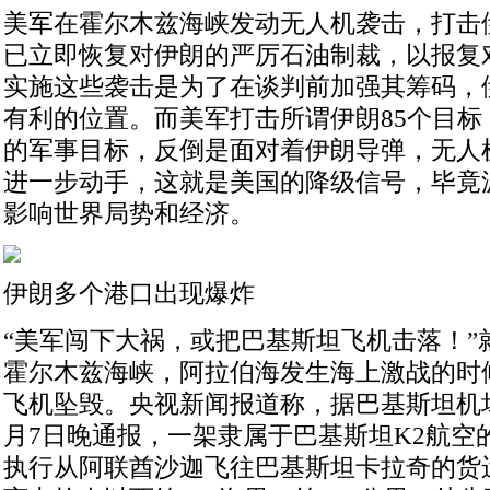
美军在霍尔木兹海峡发动无人机袭击，打击
已立即恢复对伊朗的严厉石油制裁，以报复
实施这些袭击是为了在谈判前加强其筹码，
有利的位置。而美军打击所谓伊朗85个目标
的军事目标，反倒是面对着伊朗导弹，无人
进一步动手，这就是美国的降级信号，毕竟
影响世界局势和经济。
伊朗多个港口出现爆炸
“美军闯下大祸，或把巴基斯坦飞机击落！”
霍尔木兹海峡，阿拉伯海发生海上激战的时
飞机坠毁。央视新闻报道称，据巴基斯坦机
月7日晚通报，一架隶属于巴基斯坦K2航空的
执行从阿联酋沙迦飞往巴基斯坦卡拉奇的货