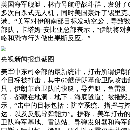
美国海军舰艇，林肯号航母战斗群，发射了6枚
多次自杀式无人机，同时美国轰炸了锡里克
港。“美军对伊朗南部目标发动空袭，导致数
部队，卡塔姆·安比亚总部表示，“伊朗将对
略和恐怖行为做出果断反应。”
央视新闻报道截图
美军中东司令部的最新统计，打击所谓伊朗的
个目标被打击，其中60艘伊朗革命卫队攻击
只，伊朗革命卫队的快艇，导弹艇，鱼雷艇
等，都藏在地洞，地下，海底隧道）被摧毁
示，“击中的目标包括：防空系统、指挥与
达，以及反舰导弹能力”。据称，美军打击
卫队海军基地、雷达站、导弹发射器和海军