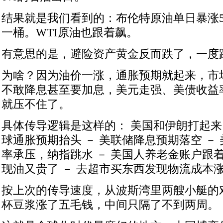
结果就是我们看到的：布伦特原油单日暴涨5.8
一桶。WTI原油也跟着飙。
有意思的是，避险资产黄金反而跌了，一度跌
为啥？因为油价一涨，通胀预期就起来，市
不敢降息甚至要加息，美元走强、美债收益率
就压不住了。
具体传导逻辑是这样的： 美国和伊朗打起来 
球通胀预期抬头 － 美联储降息预期落空 － 
率承压，纳指跳水 － 美国人养老金账户跟着
现油又贵了 － 去超市买东西发现物流成本
按上次的传导速度，从波斯湾里两艘小艇的
杯豆浆涨了五毛钱，中间只隔了不到两周。