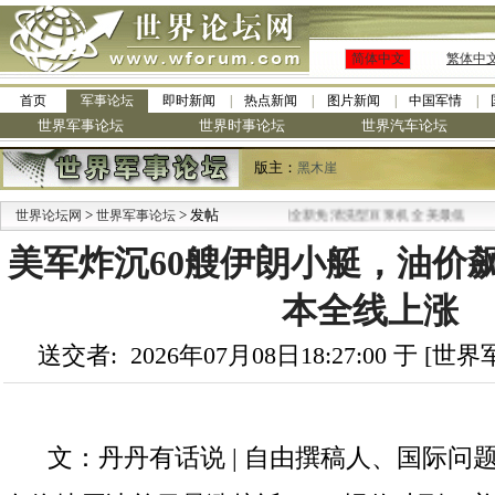
简体中文
繁体中
首页
军事论坛
即时新闻
热点新闻
图片新闻
中国军情
世界军事论坛
世界时事论坛
世界汽车论坛
版主：
黑木崖
>
> 发帖
·
世界论坛网
世界军事论坛
九阳全新免清洗型豆浆机 全美最低
美军炸沉60艘伊朗小艇，油价
本全线上涨
送交者: 2026年07月08日18:27:00 于 [
文：丹丹有话说 | 自由撰稿人、国际问