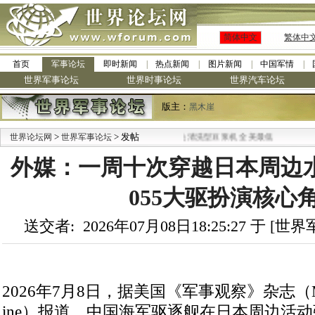
简体中文
繁体中
首页
军事论坛
即时新闻
热点新闻
图片新闻
中国军情
世界军事论坛
世界时事论坛
世界汽车论坛
版主：
黑木崖
>
> 发帖
·
世界论坛网
世界军事论坛
九阳全新免清洗型豆浆机 全美最低
外媒：一周十次穿越日本周边
055大驱扮演核心
送交者: 2026年07月08日18:25:27 于 [
2026年7月8日，据美国《军事观察》杂志（Milita
ine）报道，中国海军驱逐舰在日本周边活