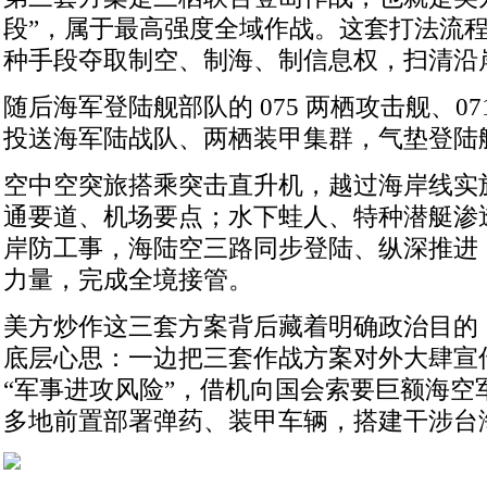
段”，属于最高强度全域作战。这套打法流
种手段夺取制空、制海、制信息权，扫清沿
随后海军登陆舰部队的 075 两栖攻击舰、0
投送海军陆战队、两栖装甲集群，气垫登陆
空中空突旅搭乘突击直升机，越过海岸线实
通要道、机场要点；水下蛙人、特种潜艇渗
岸防工事，海陆空三路同步登陆、纵深推进
力量，完成全境接管。
美方炒作这三套方案背后藏着明确政治目的
底层心思：一边把三套作战方案对外大肆宣
“军事进攻风险”，借机向国会索要巨额海空
多地前置部署弹药、装甲车辆，搭建干涉台