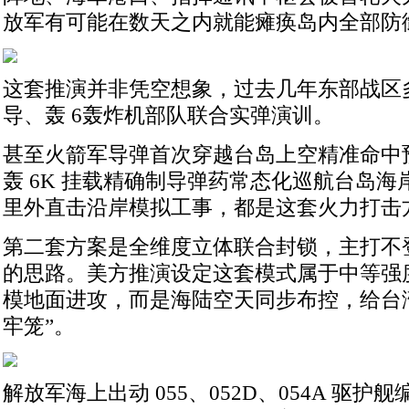
放军有可能在数天之内就能瘫痪岛内全部防
这套推演并非凭空想象，过去几年东部战区
导、轰 6轰炸机部队联合实弹演训。
甚至火箭军导弹首次穿越台岛上空精准命中预
轰 6K 挂载精确制导弹药常态化巡航台岛
里外直击沿岸模拟工事，都是这套火力打击
第二套方案是全维度立体联合封锁，主打不
的思路。美方推演设定这套模式属于中等强
模地面进攻，而是海陆空天同步布控，给台湾
牢笼”。
解放军海上出动 055、052D、054A 驱