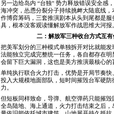
另一边给岛内 “台独” 势力释放错误安全感
海冲突，怂恿分裂分子持续挑衅大陆底线，
作博弈筹码，三套推演剧本从头到尾都是服
具，根本没客观读懂解放军作战思维大河报
二：解放军三种收台方式互有
把美军划分的三种模式单独拆开对比就能发
法能独立完成完整统一任务，各自都存在明
会留下巨大漏洞，这也是美方推演最核心的
单纯执行联合火力打击，优势是开局节奏快
投入大规模地面部队，短时间摧毁台军硬防
力。
但短板同样致命，导弹、航空弹药只能摧毁
全岛陆地、海上通道，火力打击结束之后，
量依旧能依托城市建筑、山地展开持久抵抗