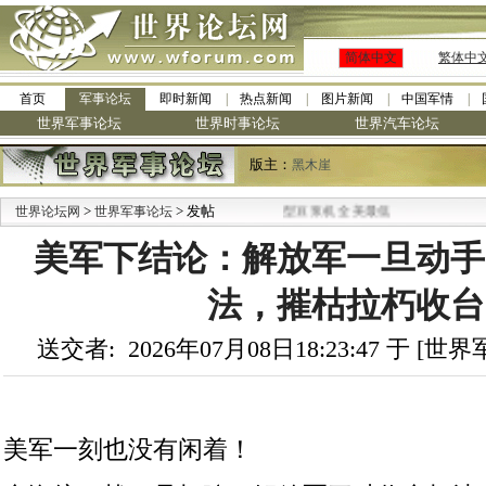
简体中文
繁体中
首页
军事论坛
即时新闻
热点新闻
图片新闻
中国军情
世界军事论坛
世界时事论坛
世界汽车论坛
版主：
黑木崖
>
·
> 发帖
世界论坛网
世界军事论坛
九阳全新免清洗型豆浆机 全美最低
美军下结论：解放军一旦动手
法，摧枯拉朽收台
送交者: 2026年07月08日18:23:47 于 [
美军一刻也没有闲着！