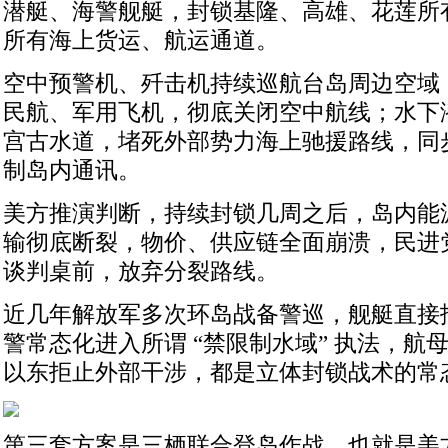
潜艇、海警舰艇，封锁基隆、高雄、花莲所
所有海上货运、航运通道。
空中预警机、歼击机持续巡航台岛周边空域
民航、军用飞机，彻底关闭空中航线；水下
宫古水道，堵死外部势力海上驰援路线，同
制岛内通讯。
美方推演判断，持续封锁几周之后，岛内能
输彻底断裂，物价、供应链全面崩溃，民进
谈判桌前，放弃分裂路线。
近几年解放军多次环岛战备警巡，舰艇直接
警常态化进入所谓 “禁限制水域” 执法，航
以东拒止外部干涉，都是立体封锁战术的常
第三套方案是三栖联合登岛作战，也就是美方