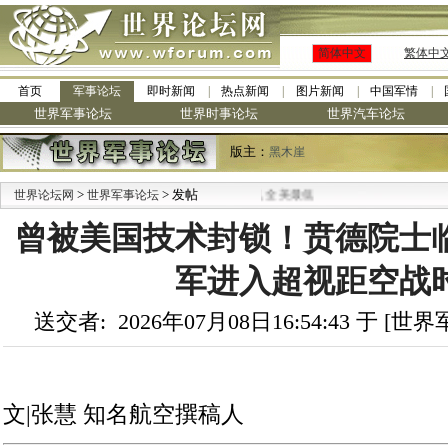
简体中文
繁体中
首页
军事论坛
即时新闻
热点新闻
图片新闻
中国军情
世界军事论坛
世界时事论坛
世界汽车论坛
版主：
黑木崖
>
> 发帖
世界论坛网
世界军事论坛
曾被美国技术封锁！贲德院士
军进入超视距空战
送交者: 2026年07月08日16:54:43 于 [
文|张慧 知名航空撰稿人