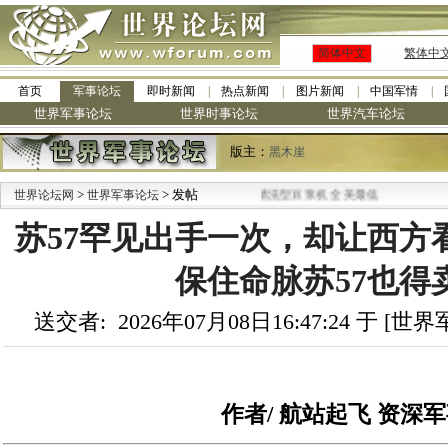
简体中文
繁体中
首页
军事论坛
即时新闻
热点新闻
图片新闻
中国军情
世界军事论坛
世界时事论坛
世界汽车论坛
版主：
黑木崖
>
·
> 发帖
世界论坛网
世界军事论坛
九阳全新免清洗型豆浆机 全美最低
苏57罕见出手一次，却让西方
保住命脉苏57也得
送交者: 2026年07月08日16:47:24 于 [
作者/ 航站起飞 资深