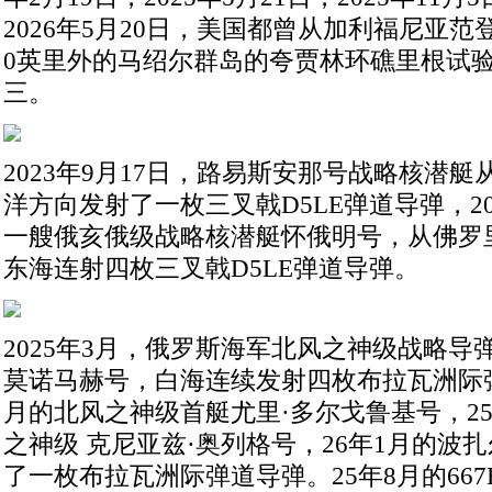
2026年5月20日，美国都曾从加利福尼亚范
0英里外的马绍尔群岛的夸贾林环礁里根试
三。
2023年9月17日，路易斯安那号战略核潜
洋方向发射了一枚三叉戟D5LE弹道导弹，202
一艘俄亥俄级战略核潜艇怀俄明号，从佛罗
东海连射四枚三叉戟D5LE弹道导弹。
2025年3月，俄罗斯海军北风之神级战略导
莫诺马赫号，白海连续发射四枚布拉瓦洲际弹道
月的北风之神级首艇尤里·多尔戈鲁基号，25
之神级 克尼亚兹·奥列格号，26年1月的波
了一枚布拉瓦洲际弹道导弹。25年8月的667