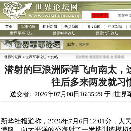
简体中文
繁体中
首页
军事论坛
即时新闻
热点新闻
图片新闻
中国军情
世界军事论坛
世界时事论坛
世界汽车论坛
版主：
黑木崖
>
> 发帖
·
世界论坛网
世界军事论坛
九阳全新免清洗型豆浆机 全美最低
潜射的巨浪洲际弹飞向南太，
往后多来两发就习
送交者: 2026年07月08日16:35:29 于 [
新华社报道称，2026年7月6日12:01分，
潜艇，向太平洋的公海射了一发携训练模拟