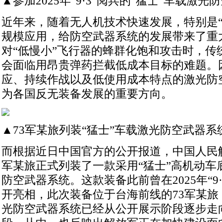
▲参加2025年“9·3”阅兵的“猛士”车载激
近年来，随着无人机技术快速发展，特别是“
规模应用，给防空武器系统的发展带来了重
对“低慢小”飞行器的蜂群化饱和攻击时，传
会面临用昂贵弹药拦截低成本目标的难题。
应、持续作战以及低使用成本特点的激光防
为各国反无装备发展的重要方向。
▲73军某旅列装“猛士”车载激光防空武器
而根据近日中国官方的公开报道，中国人民解
军某旅正式列装了一款采用“猛士”高机动车
防空武器系统。这款装备此前曾在2025年“9
开亮相，此次装备位于台海前线的73军某旅
光防空武器系统已经从公开展示阶段逐步走