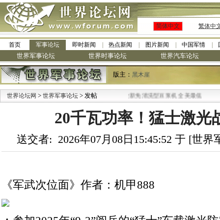
简体中文
繁体中
首页
军事论坛
即时新闻
热点新闻
图片新闻
中国军情
世界军事论坛
世界时事论坛
世界汽车论坛
版主：
黑木崖
>
> 发帖
·
世界论坛网
世界军事论坛
九阳全新免清洗型豆浆机 全美最低
20千瓦功率！猛士激光
送交者: 2026年07月08日15:45:52 于 [
《军武次位面》作者：机甲888