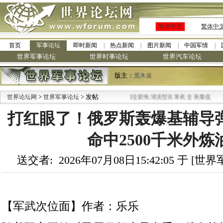
简体中文
繁体中
首页
军事论坛
即时新闻
热点新闻
图片新闻
中国军情
世界军事论坛
世界时事论坛
世界汽车论坛
版主：
黑木崖
>
> 发帖
·
世界论坛网
世界军事论坛
九阳全新免清洗型豆浆机 全美最低
打红眼了！俄罗斯轰爆基辅导
命中2500千米外炼
送交者: 2026年07月08日15:42:05 于 [
【军武次位面】作者：乐乐