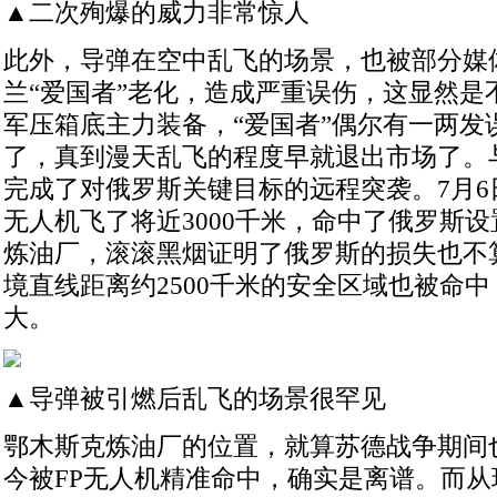
▲二次殉爆的威力非常惊人
此外，导弹在空中乱飞的场景，也被部分媒
兰“爱国者”老化，造成严重误伤，这显然是
军压箱底主力装备，“爱国者”偶尔有一两发
了，真到漫天乱飞的程度早就退出市场了。
完成了对俄罗斯关键目标的远程突袭。7月6
无人机飞了将近3000千米，命中了俄罗斯
炼油厂，滚滚黑烟证明了俄罗斯的损失也不
境直线距离约2500千米的安全区域也被命
大。
▲导弹被引燃后乱飞的场景很罕见
鄂木斯克炼油厂的位置，就算苏德战争期间
今被FP无人机精准命中，确实是离谱。而