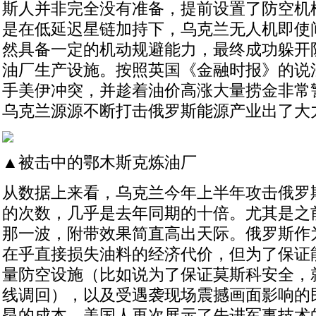
斯人并非完全没有准备，提前设置了防空机
是在低延迟星链加持下，乌克兰无人机即使间
然具备一定的机动规避能力，最终成功躲开
油厂生产设施。按照英国《金融时报》的说
手美伊冲突，并趁着油价高涨大量捞金非常
乌克兰源源不断打击俄罗斯能源产业出了大
▲被击中的鄂木斯克炼油厂
从数据上来看，乌克兰今年上半年攻击俄罗
的次数，几乎是去年同期的十倍。尤其是之
那一波，附带效果简直高出天际。俄罗斯作
在乎直接损失油料的经济代价，但为了保证
量防空设施（比如说为了保证莫斯科安全，就有
线调回），以及受遇袭现场震撼画面影响的
昂的成本。美国人再次展示了先进军事技术