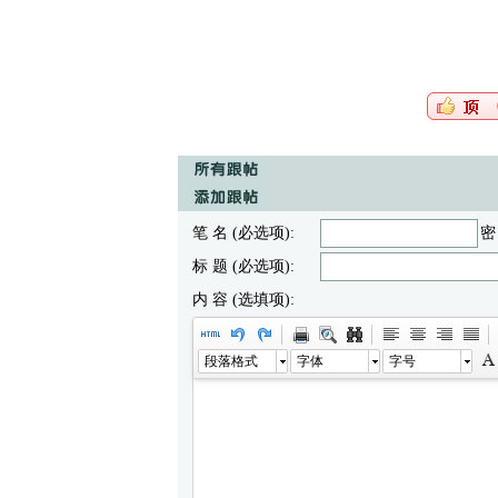
笔 名 (必选项):
密
标 题 (必选项):
内 容 (选填项):
段落格式
字体
字号