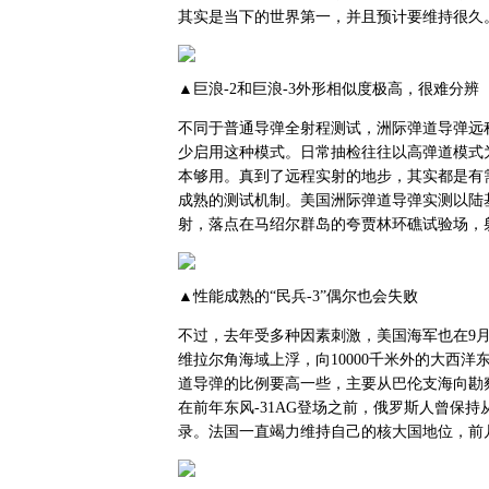
其实是当下的世界第一，并且预计要维持很久
▲巨浪-2和巨浪-3外形相似度极高，很难分辨
不同于普通导弹全射程测试，洲际弹道导弹远
少启用这种模式。日常抽检往往以高弹道模式
本够用。真到了远程实射的地步，其实都是有
成熟的测试机制。美国洲际弹道导弹实测以陆基
射，落点在马绍尔群岛的夸贾林环礁试验场，射
▲性能成熟的“民兵-3”偶尔也会失败
不过，去年受多种因素刺激，美国海军也在9月
维拉尔角海域上浮，向10000千米外的大西
道导弹的比例要高一些，主要从巴伦支海向勘
在前年东风-31AG登场之前，俄罗斯人曾保持
录。法国一直竭力维持自己的核大国地位，前几