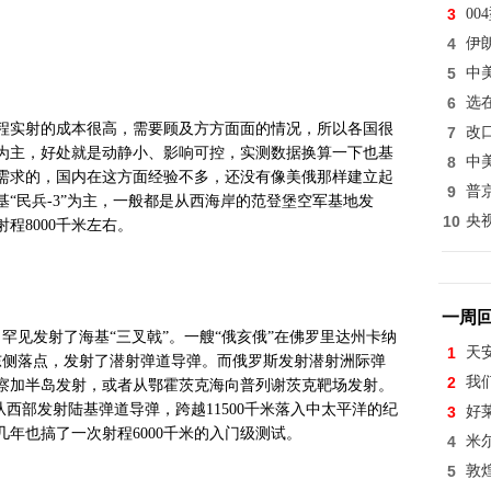
3
0
。
4
伊
5
中
6
选
程实射的成本很高，需要顾及方方面面的情况，所以各国很
7
改
为主，好处就是动静小、影响可控，实测数据换算一下也基
8
中
需求的，国内在这方面经验不多，还没有像美俄那样建立起
9
普
“民兵-3”为主，一般都是从西海岸的范登堡空军基地发
10
央
程8000千米左右。
一周
罕见发射了海基“三叉戟”。一艘“俄亥俄”在佛罗里达州卡纳
1
天
洋东侧落点，发射了潜射弹道导弹。而俄罗斯发射潜射洲际弹
2
我
察加半岛发射，或者从鄂霍茨克海向普列谢茨克靶场发射。
从西部发射陆基弹道导弹，跨越11500千米落入中太平洋的纪
3
好
年也搞了一次射程6000千米的入门级测试。
4
米
5
敦