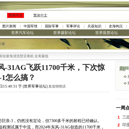
简体中文
繁体中文
图片新闻
中国军情
国际军事
军事评论
兵器知识
史海钩沉
世界汽车论坛
世界摄影论坛
世界股票论坛
木崖
新免清洗型豆浆机 全美最低
-31AG飞跃11700千米，下次惊
-1怎么搞？
日15:40:51 于 [世界军事论坛]
发送悄悄话
一周
1
三
是巨浪-3，仍然没有定论，但7300多千米的射程已经确认。
2
印
试属于中流，而2024年东风-31AG创造的11700千米，