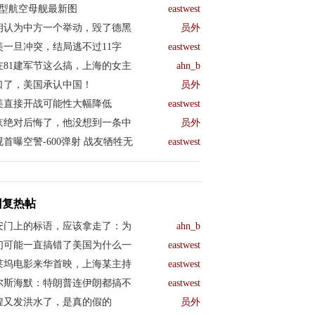
04型航空母舰最新图
eastwest
朗认为中方一个举动，毁了德黑
员外
美一旦冲突，结局逃不过11字
eastwest
在81建军节这么搞，上海的女主
ahn_b
口了，美国承认中国！
员外
美直接开战可能性大幅降低
eastwest
京绝对后悔了，他没想到一条中
员外
视首曝空警-600弹射 战友牺牲无
eastwest
回复热帖
安门上的标语，应该拿走了：为
ahn_b
们可能一直搞错了美国为什么一
eastwest
莱坞电影来华首映，上海某主持
eastwest
尔斯海默：特朗普连伊朗都搞不
eastwest
煌又发洪水了，是真的假的
员外