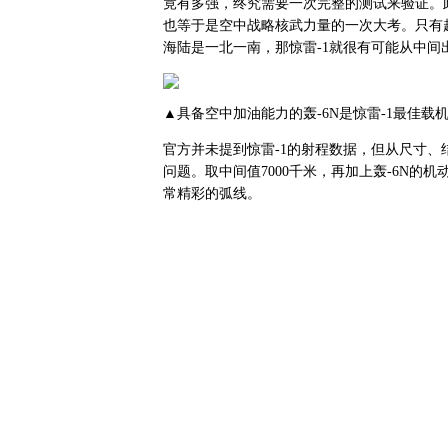
竟有多强，终究需要一次完整的测试来验证。
也等于是空中战略核武力量的一次大考。只有
海陆是一北一南，那惊雷-1就很有可能从中间
▲具备空中加油能力的轰-6N是惊雷-1最佳载
官方并未提到惊雷-1的射程数据，但从尺寸、结构
问题。取中间值7000千米，再加上轰-6N
常精彩的弧线。