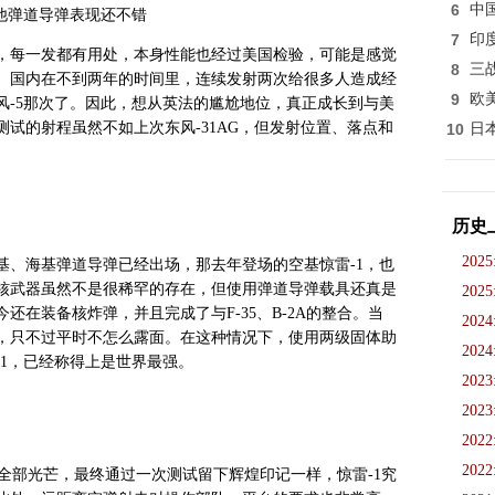
6
中
他弹道导弹表现还不错
7
印
，每一发都有用处，本身性能也经过美国检验，可能是感觉
8
三
。国内在不到两年的时间里，连续发射两次给很多人造成经
9
欧
东风-5那次了。因此，想从英法的尴尬地位，真正成长到与美
试的射程虽然不如上次东风-31AG，但发射位置、落点和
10
日
。
历史
2025
基、海基弹道导弹已经出场，那去年登场的空基惊雷-1，也
基核武器虽然不是很稀罕的存在，但使用弹道导弹载具还真是
2025
在装备核炸弹，并且完成了与F-35、B-2A的整合。当
2024
，只不过平时不怎么露面。在这种情况下，使用两级固体助
2024
1，已经称得上是世界最强。
2023
2023
2022
2022
遮去全部光芒，最终通过一次测试留下辉煌印记一样，惊雷-1究