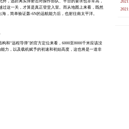
此外，远距离实弹射击对操作部队、平台的要求也非常高，
2021
越过这一关，才算是真正登堂入室。而从地图上来看，既然
2021
出海，简单验证轰-6N的远航能力后，也射往南太平洋。
机
和“远程导弹”的官方定位来看，6000至8000千米应该没
的机动能力，以及载机赋予的初速和初始高度，这也将是一道非