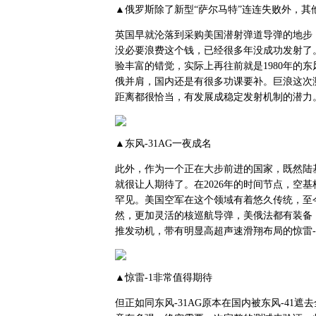
▲俄罗斯除了新型“萨尔马特”连连失败外，其
英国早就沦落到采购美国潜射弹道导弹的地步
没必要浪费这个钱，已经很多年没成功发射了
验丰富的错觉，实际上再往前就是1980年的
俄并肩，国内还是有很多功课要补。巨浪这次测
距离都很恰当，有发展成稳定发射机制的潜力
▲东风-31AG一夜成名
此外，作为一个正在大步前进的国家，既然陆
就很让人期待了。在2026年的时间节点，空
罕见。美国空军在这个领域有着悠久传统，至今还
然，更加灵活的核巡航导弹，美俄法都有装备
推发动机，带有明显高超声速滑翔布局的惊雷-
▲惊雷-1非常值得期待
但正如同东风-31AG原本在国内被东风-41