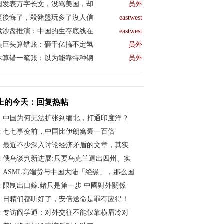
国发表万字长文，没骂美国，却
员外
度後悔了，殺豬盤玩多了沒人信
eastwest
战沙盘推演：中国的生存底线在
eastwest
美巨头算错账：砸千亿搞不定氢
员外
本算错一笔账：以为能靠特种钢
员外
上的今天：回复热帖
:
中国为何无法扩张到缅北，打通印度洋？
:
七七事变前，中国比伊朗窝囊一百倍
:
最近不少深入讨论经济矛盾的文章，其实
:
俄乌谈判新进展:只要乌克兰退出四州、实
:
ASML高端货与中国大陆「绝缘」，那么国
:
限制出口鎵.鍺只是第一步 中國對外關係
:
日精们都听好了，安倍送命是罪有应得！
:
专访阎学通：对外交往不能仅靠横眉冷对