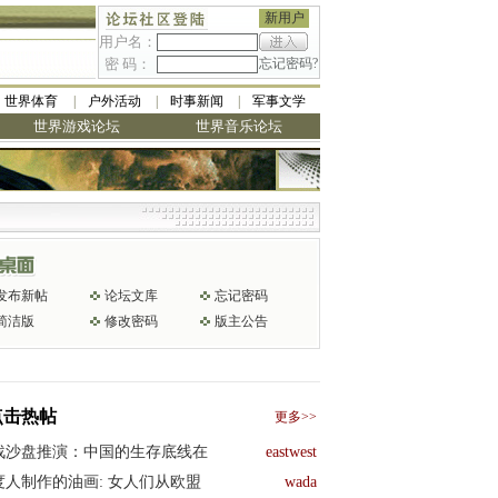
新用户
用户名：
密 码：
忘记密码?
世界体育
户外活动
时事新闻
军事文学
世界游戏论坛
世界音乐论坛
发布新帖
论坛文库
忘记密码
简洁版
修改密码
版主公告
点击热帖
更多>>
战沙盘推演：中国的生存底线在
eastwest
度人制作的油画: 女人们从欧盟
wada