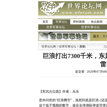
首页
军事论坛
即时新闻
热点新闻
世界军事论坛
世界时事论坛
版主：
黑
>
> 发帖
·
世界论坛网
世界军事论坛
九阳全
巨浪打出7300千米，东风
雷
送交者: 2026年07月08
【军武次位面】作者：乐乐
意外问世的“巨浪腾空”，虽然到底是巨浪-2还
这个低于预期的数字，放在全球洲际弹道导弹远程测