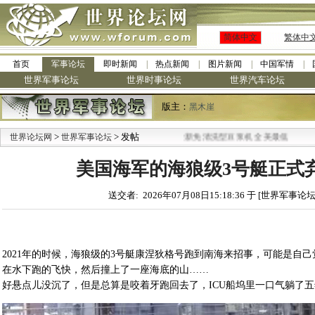
简体中文
繁体中
首页
军事论坛
即时新闻
热点新闻
图片新闻
中国军情
世界军事论坛
世界时事论坛
世界汽车论坛
版主：
黑木崖
>
> 发帖
·
世界论坛网
世界军事论坛
九阳全新免清洗型豆浆机 全美最低
美国海军的海狼级3号艇正式
送交者: 2026年07月08日15:18:36 于 [世界军事论坛
2021年的时候，海狼级的3号艇康涅狄格号跑到南海来招事，可能是自
在水下跑的飞快，然后撞上了一座海底的山……
好悬点儿没沉了，但是总算是咬着牙跑回去了，ICU船坞里一口气躺了