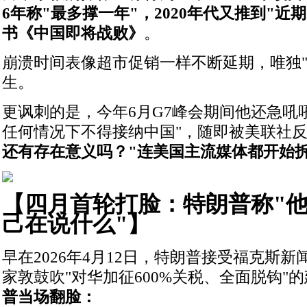
6年称"最多撑一年"，2020年代又推到"近期
书《中国即将战败》
。
崩溃时间表像超市促销一样不断延期，唯独"
生。
更讽刺的是，今年6月G7峰会期间他还急吼吼
任何情况下不得接纳中国"，随即被美联社
还有存在意义吗？"连美国主流媒体都开始
【四月首轮打脸：特朗普称"
己在说什么"】
早在2026年4月12日，特朗普接受福克斯
家敦鼓吹"对华加征600%关税、全面脱钩"
普当场翻脸：