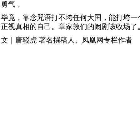
勇气，
毕竟，靠念咒语打不垮任何大国，能打垮一
正视真相的自己。章家敦们的闹剧该收场了
文｜唐驳虎 著名撰稿人、凤凰网专栏作者