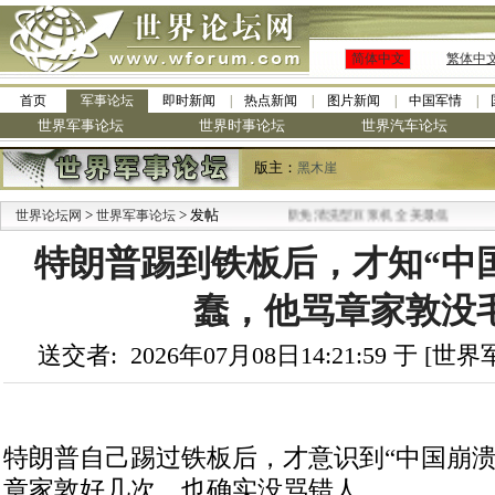
简体中文
繁体中
首页
军事论坛
即时新闻
热点新闻
图片新闻
中国军情
世界军事论坛
世界时事论坛
世界汽车论坛
版主：
黑木崖
>
> 发帖
·
世界论坛网
世界军事论坛
九阳全新免清洗型豆浆机 全美最低
特朗普踢到铁板后，才知“中
蠢，他骂章家敦没
送交者: 2026年07月08日14:21:59 于 [
特朗普自己踢过铁板后，才意识到“中国崩溃
章家敦好几次，也确实没骂错人。