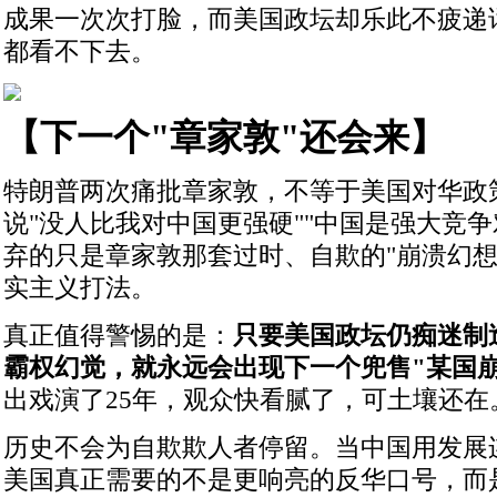
成果一次次打脸，而美国政坛却乐此不疲递
都看不下去。
【下一个"章家敦"还会来】
特朗普两次痛批章家敦，不等于美国对华政
说"没人比我对中国更强硬""中国是强大竞争
弃的只是章家敦那套过时、自欺的"崩溃幻想
实主义打法。
真正值得警惕的是：
只要美国政坛仍痴迷制
霸权幻觉，就永远会出现下一个兜售"某国
出戏演了25年，观众快看腻了，可土壤还在
历史不会为自欺欺人者停留。当中国用发展
美国真正需要的不是更响亮的反华口号，而