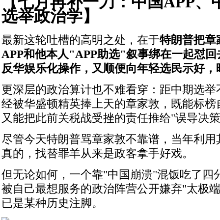
【七月再补一刀：中国APP、
选举政治学】
最新这轮吐槽的高明之处，在于
特朗普把章
APP和他本人"APP助选"叙事绑在一起怼
反华娱乐化操作，又顺便向年轻选民示好，
更深层的政治算计也不难看穿：距中期选举
经被华盛顿精英捧上天的章家敦，既能标榜自
又能把此前关税战受挫的责任推给"误导决策
尽管今天特朗普骂章家敦不靠谱，当年利用
真的，找替罪羊从来是政客拿手好戏。
但无论如何，一个靠"中国崩溃"混饭吃了四
被自己最想服务的政治阵营公开嫌弃"太极端"
已是某种历史注脚。