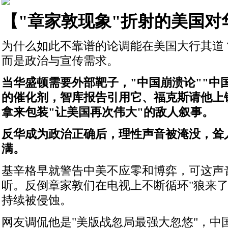
【"章家敦现象"折射的美国对
为什么如此不靠谱的论调能在美国大行其道
而是政治与宣传需求。
当华盛顿需要外部靶子，"中国崩溃论""中
的催化剂，智库报告引用它、福克斯请他上
拿来包装"让美国再次伟大"的敌人叙事。
反华成为政治正确后，理性声音被淹没，耸
满。
基辛格早就警告中美不应零和博弈，可这声
听。反倒章家敦们在电视上不断循环"狼来了
持续被侵蚀。
网友调侃他是"美版战忽局最强大忽悠"，中