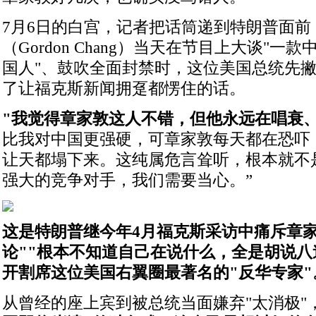
7月6日的白宫，记者把话筒递到特朗普面前
（Gordon Chang）当天在节目上大谈"一
国人"、鼓吹全面封禁时，这位美国总统先
了让福克斯新闻拥趸都愣住的话。
"我觉得章家敦这人不错，但他永远在唱衰
比我对中国更强硬，可章家敦每天都在恐吓
让天都塌下来。这纯属危言耸听，根本就不
强大的竞争对手，我们需要当心。”
这是特朗普继今年4月福克斯采访中痛斥章家
论""根本不知道自己在说什么，全是胡说八
开割席这位美国右翼圈最著名的"反华专家"
从曾经的座上宾到被总统当面嫌弃"太消极"