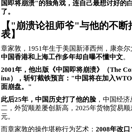
国即将崩溃"的独角戏，连自己最想讨好的
了。
【"崩溃论祖师爷"与他的不断
表】
章家敦，1951年生于美国新泽西州，康奈
中国香港和上海工作多年却自曝不懂中文
。
2001年，他出版《中国即将崩溃》（The Coming 
ina），斩钉截铁预言："中国将在加入WT
面崩盘。"
此后25年，中国历史打了他的脸
，中国经济
二，外贸顺差屡创新高，2025年货物贸易顺
元。
而章家敦的操作堪称行为艺术：
2008年改