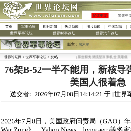
简体中文
繁体中
首页
军事论坛
即时新闻
热点新闻
图片新闻
中国军情
世界军事论坛
世界时事论坛
世界汽车论坛
版主：
黑木崖
>
> 发帖
·
世界论坛网
世界军事论坛
九阳全新免清洗型豆浆机 全美最低
76架B-52一半不能用，新核
美国人很着急
送交者: 2026年07月08日14:14:21 于 [
2026年7月8日，美国政府问责局（GAO）
War Zone》、Yahoo News、hype.aero