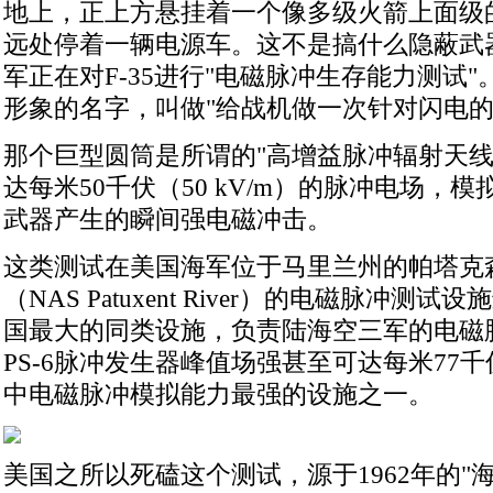
地上，正上方悬挂着一个像多级火箭上面级
远处停着一辆电源车。这不是搞什么隐蔽武
军正在对F-35进行"电磁脉冲生存能力测试
形象的名字，叫做"给战机做一次针对闪电的
那个巨型圆筒是所谓的"高增益脉冲辐射天线
达每米50千伏（50 kV/m）的脉冲电场，
武器产生的瞬间强电磁冲击。
这类测试在美国海军位于马里兰州的帕塔克
（NAS Patuxent River）的电磁脉冲测
国最大的同类设施，负责陆海空三军的电磁
PS-6脉冲发生器峰值场强甚至可达每米77
中电磁脉冲模拟能力最强的设施之一。
美国之所以死磕这个测试，源于1962年的"海星"（St