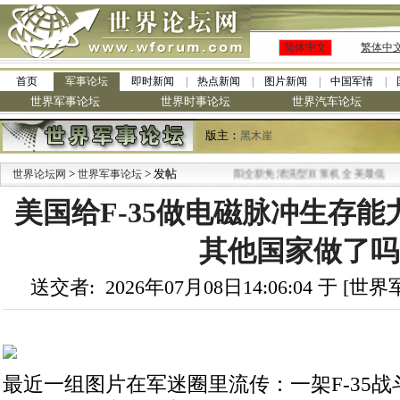
简体中文
繁体中
首页
军事论坛
即时新闻
热点新闻
图片新闻
中国军情
世界军事论坛
世界时事论坛
世界汽车论坛
版主：
黑木崖
>
> 发帖
·
世界论坛网
世界军事论坛
九阳全新免清洗型豆浆机 全美最低
美国给F-35做电磁脉冲生存
其他国家做了吗
送交者: 2026年07月08日14:06:04 于 [
最近一组图片在军迷圈里流传：一架F-35