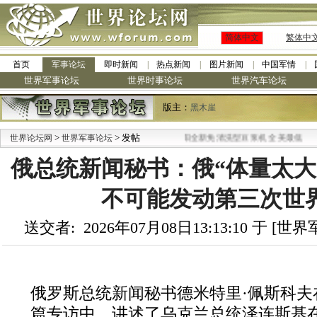
简体中文
繁体中
首页
军事论坛
即时新闻
热点新闻
图片新闻
中国军情
世界军事论坛
世界时事论坛
世界汽车论坛
版主：
黑木崖
>
> 发帖
·
世界论坛网
世界军事论坛
九阳全新免清洗型豆浆机 全美最低
俄总统新闻秘书：俄“体量太大
不可能发动第三次世
送交者: 2026年07月08日13:13:10 于 [
俄罗斯总统新闻秘书德米特里·佩斯科夫
篇专访中，讲述了乌克兰总统泽连斯基在2