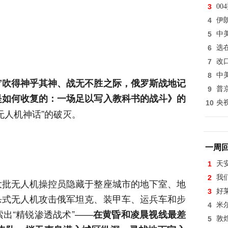
3
0
4
伊
5
中
6
选
7
改
8
中
”吹得神乎其神、战无不胜之际，俄罗斯战地记
9
普
是如何收复的：一场足以写入教科书的战斗》的
10
央
无人机神话”的破灭。
一周
1
天
2
我
大批无人机操控员隐藏于整座城市的地下室、地
3
好
杀式无人机攻击俄军坦克、装甲车、运兵车和步
4
米
出“精锐渗透战术”——
在黄昏和凌晨视线最差
5
敦