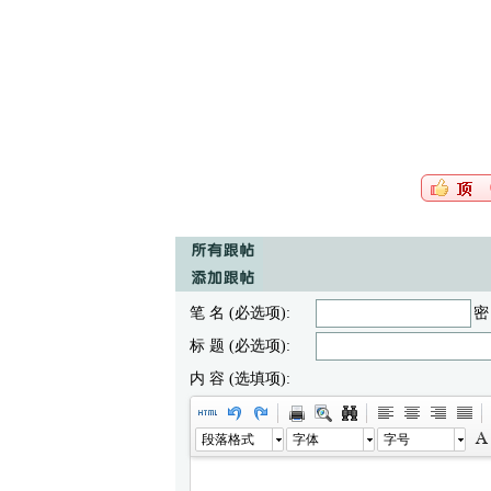
笔 名 (必选项):
密
标 题 (必选项):
内 容 (选填项):
段落格式
字体
字号