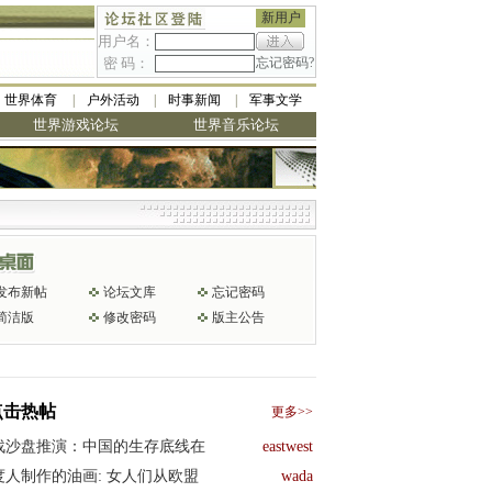
新用户
用户名：
密 码：
忘记密码?
世界体育
户外活动
时事新闻
军事文学
世界游戏论坛
世界音乐论坛
发布新帖
论坛文库
忘记密码
简洁版
修改密码
版主公告
点击热帖
更多>>
战沙盘推演：中国的生存底线在
eastwest
度人制作的油画: 女人们从欧盟
wada