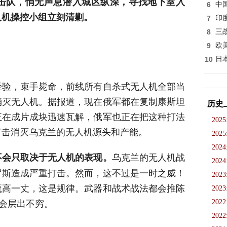
击队，悄无声息潜入城区纵深，寻找地下室入
6
中
人机操控小组立刻清剿。
7
印
8
三
9
欧
10
日
经验，束手毙命，前线所有自杀式无人机全部当
消灭无人机。据报道，现在俄军都在复制康斯坦
历史
正在成片成块迅速瓦解，俄军也正在把这种打法
2025
打击消灭乌克兰的无人机源头和产能。
2025
2024
乌克兰的无人机战
不会只取决于无人机的表现。
2024
罗斯造成严重打击。然而，这不过是一时之威！
2023
魔高一丈，这是规律。武器和战术战法都会推陈
2023
还会层出不穷。
2022
2022