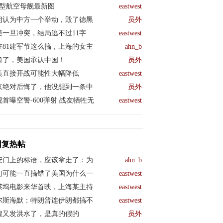
04型航空母舰最新图
eastwest
朗认为中方一个举动，毁了德黑
员外
美一旦冲突，结局逃不过11字
eastwest
在81建军节这么搞，上海的女主
ahn_b
口了，美国承认中国！
员外
美直接开战可能性大幅降低
eastwest
京绝对后悔了，他没想到一条中
员外
视首曝空警-600弹射 战友牺牲无
eastwest
回复热帖
安门上的标语，应该拿走了：为
ahn_b
们可能一直搞错了美国为什么一
eastwest
莱坞电影来华首映，上海某主持
eastwest
尔斯海默：特朗普连伊朗都搞不
eastwest
煌又发洪水了，是真的假的
员外