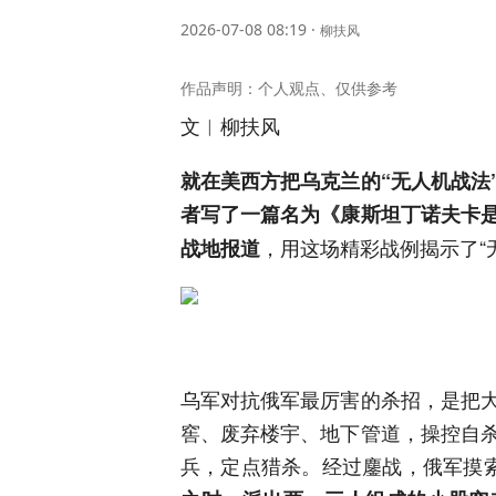
2026-07-08 08:19
·
柳扶风
作品声明：个人观点、仅供参考
文︱柳扶风
就在美西方把乌克兰的“无人机战法
者写了一篇名为《康斯坦丁诺夫卡
，用这场精彩战例揭示了“
战地报道
乌军对抗俄军最厉害的杀招，是把
窖、废弃楼宇、地下管道，操控自
兵，定点猎杀。经过鏖战，俄军摸索