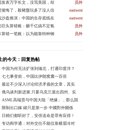
国发表万字长文，没骂美国，却
员外
度後悔了，殺豬盤玩多了沒人信
eastwest
战沙盘推演：中国的生存底线在
eastwest
美巨头算错账：砸千亿搞不定氢
员外
本算错一笔账：以为能靠特种钢
员外
上的今天：回复热帖
:
中国为何无法扩张到缅北，打通印度洋？
:
七七事变前，中国比伊朗窝囊一百倍
:
最近不少深入讨论经济矛盾的文章，其实
:
俄乌谈判新进展:只要乌克兰退出四州、实
:
ASML高端货与中国大陆「绝缘」，那么国
:
限制出口鎵.鍺只是第一步 中國對外關係
:
日精们都听好了，安倍送命是罪有应得！
:
专访阎学通：对外交往不能仅靠横眉冷对