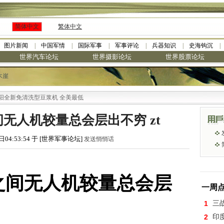
简体中文
繁体中文
图片新闻
中国军情
国际军事
军事评论
兵器知识
史海钩沉
世界汽车论坛
世界摄影论坛
世界股票论坛
木崖
免清洗型豆浆机 全美最低
无人机较量总会层出不穷 zt
日04:53:54 于 [世界军事论坛]
发送悄悄话
之间无人机较量总会层
一周
1
三
2
印