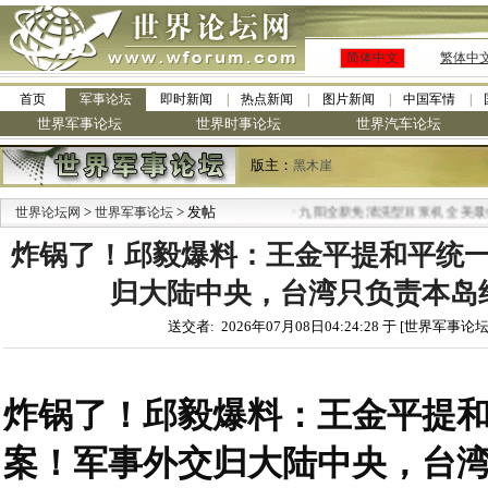
简体中文
繁体中
首页
军事论坛
即时新闻
热点新闻
图片新闻
中国军情
世界军事论坛
世界时事论坛
世界汽车论坛
版主：
黑木崖
>
> 发帖
·
世界论坛网
世界军事论坛
九阳全新免清洗型豆浆机 全美最低
炸锅了！邱毅爆料：王金平提和平统
归大陆中央，台湾只负责本岛
送交者: 2026年07月08日04:24:28 于 [世界军事论坛
炸锅了！邱毅爆料：王金平提
案！军事外交归大陆中央，台