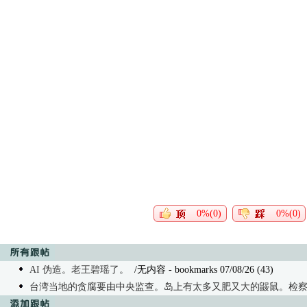
0%(0)
0%(0)
AI 伪造。老王碧瑶了。
/无内容
- bookmarks 07/08/26 (43)
台湾当地的贪腐要由中央监查。岛上有太多又肥又大的鼹鼠。检