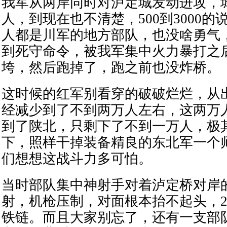
我军从两岸同时对泸定城发动进攻，
人，到现在也不清楚，500到3000
人都是川军的地方部队，也没啥勇气
到死守命令，被我军集中火力暴打之
垮，然后跑掉了，跑之前也没炸桥。
这时候的红军别看穿的破破烂烂，从
经减少到了不到两万人左右，这两万
到了陕北，只剩下了不到一万人，极
下，照样干掉装备精良的东北军一个
们想想这战斗力多可怕。
当时部队集中神射手对着泸定桥对岸
射，机枪压制，对面根本抬不起头，2
铁链。而且大家别忘了，还有一支部