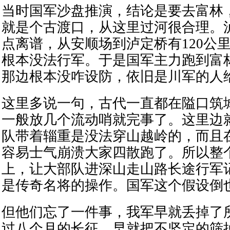
当时国军沙盘推演，结论是要去富林
就是个古渡口，从这里过河很合理。
点离谱，从安顺场到泸定桥有120公
根本没法行军。于是国军主力跑到富
那边根本没咋设防，依旧是川军的人
这里多说一句，古代一直都在隘口筑
一般放几个流动哨就完事了。这里边
队带着辎重是没法穿山越岭的，而且
容易士气崩溃大家四散跑了。所以整
上，让大部队进深山走山路长途行军
是传奇名将的操作。国军这个假设倒
但他们忘了一件事，我军早就丢掉了
过八个月的长征，早就把不坚定的筛