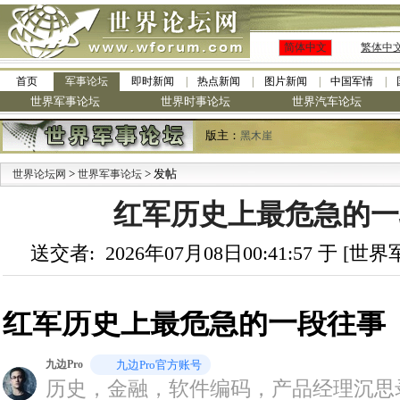
简体中文
繁体中
首页
军事论坛
即时新闻
热点新闻
图片新闻
中国军情
世界军事论坛
世界时事论坛
世界汽车论坛
版主：
黑木崖
>
> 发帖
·
世界论坛网
世界军事论坛
九阳
红军历史上最危急的一
送交者: 2026年07月08日00:41:57 于 [
红军历史上最危急的一段往事
九边Pro
九边Pro官方账号
历史，金融，软件编码，产品经理沉思