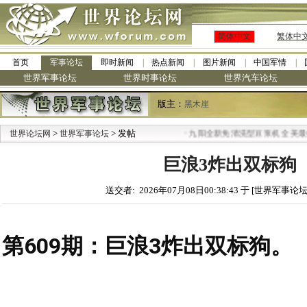
简体中文
繁体中
首页
军事论坛
即时新闻
热点新闻
图片新闻
中国军情
世界军事论坛
世界时事论坛
世界汽车论坛
版主：
黑木崖
>
> 发帖
·
世界论坛网
世界军事论坛
九阳全新免清洗型豆浆机 全美最低
巨浪3炸出双标狗
送交者: 2026年07月08日00:38:43 于 [世界军事论坛
第609期：巨浪3炸出双标狗。