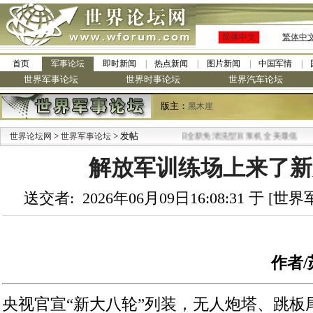
简体中文
繁体中
首页
军事论坛
即时新闻
热点新闻
图片新闻
中国军情
世界军事论坛
世界时事论坛
世界汽车论坛
版主：
黑木崖
>
> 发帖
·
世界论坛网
世界军事论坛
九阳全新免清洗型豆浆机 全美最低
解放军训练场上来了新
送交者: 2026年06月09日16:08:31 于 [
作者
央视官宣“新大八轮”列装，无人炮塔、跳板