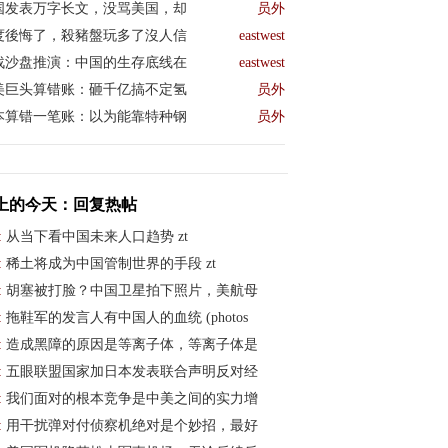
国发表万字长文，没骂美国，却
员外
度後悔了，殺豬盤玩多了沒人信
eastwest
战沙盘推演：中国的生存底线在
eastwest
美巨头算错账：砸千亿搞不定氢
员外
本算错一笔账：以为能靠特种钢
员外
上的今天：回复热帖
:
从当下看中国未来人口趋势 zt
:
稀土将成为中国管制世界的手段 zt
:
胡塞被打脸？中国卫星拍下照片，美航母
:
拖鞋军的发言人有中国人的血统 (photos
:
造成黑障的原因是等离子体，等离子体是
:
五眼联盟国家加日本发表联合声明反对经
:
我们面对的根本竞争是中美之间的实力增
:
用干扰弹对付侦察机绝对是个妙招，最好