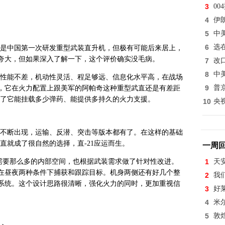
3
0
4
伊
5
中
6
选
然是中国第一次研发重型武装直升机，但极有可能后来居上，
夸大，但如果深入了解一下，这个评价确实没毛病。
7
改
8
中
机性能不差，机动性灵活、程足够远、信息化水平高，在战场
9
普
，它在火力配置上跟美军的阿帕奇这种重型武直还是有差距
定了它能挂载多少弹药、能提供多持久的火力支援。
10
央
型不断出现，运输、反潜、突击等版本都有了。在这样的基础
直就成了很自然的选择，直-21应运而生。
一周
竟不需要那么多的内部空间，也根据武装需求做了针对性改进。
1
天
在昼夜两种条件下捕获和跟踪目标。机身两侧还有好几个整
2
我
系统。这个设计思路很清晰，强化火力的同时，更加重视信
3
好
4
米
5
敦