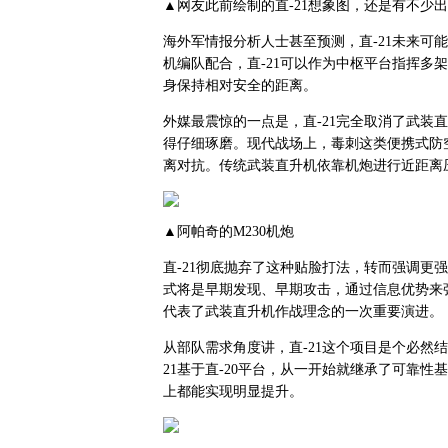
▲网友此前绘制的直-21想象图，还是有不少
海外军情报分析人士甚至预测，直-21未来可
机编队配合，直-21可以作为中枢平台指挥多
身保持相对安全的距离。
外媒最震惊的一点是，直-21完全取消了武装
得仔细琢磨。现代战场上，毒刺这类便携式防
离对抗。传统武装直升机依靠机炮进行近距离
▲阿帕奇的M230机炮
直-21彻底抛弃了这种贴脸打法，转而强调更
式将是早期发现、早期攻击，通过信息优势来
代表了武装直升机作战理念的一次重要演进。
从部队需求角度讲，直-21这个项目是个必然结
21基于直-20平台，从一开始就继承了可靠
上都能实现明显提升。