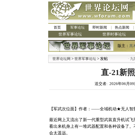
首页
军事论坛
即时新闻
热点新闻
世界军事论坛
世界时事论坛
版主：
黑
>
> 发帖
·
世界论坛网
世界军事论坛
九阳全新
直-21
送交者: 2026年06月09
【军武次位面】作者：——全域机动★无人智
最近网上又流出了新一代重型武装直升机试飞
看出来机身上有一堆武器配置和各种设备了。
会太遥远。