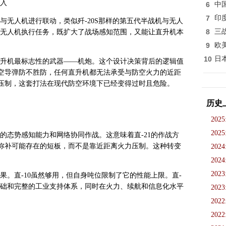
出入
6
中
7
印
能与无人机进行联动，类似歼-20S那样的第五代半战机与无人
8
三
架无人机执行任务，既扩大了战场感知范围，又能让直升机本
9
欧
10
日
直升机最标志性的武器——机炮。这个设计决策背后的逻辑值
空导弹防不胜防，任何直升机都无法承受与防空火力的近距
压制，这套打法在现代防空环境下已经变得过时且危险。
历史
2025
2025
强的态势感知能力和网络协同作战。这意味着直-21的作战方
弥补可能存在的短板，而不是靠近距离火力压制。这种转变
2024
2024
2023
果。直-10虽然够用，但自身吨位限制了它的性能上限。直-
性基础和完整的工业支持体系，同时在火力、续航和信息化水平
2023
2022
2022