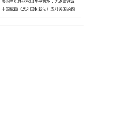
:
美国军机降落松山军事机场，无论后续反
:
中国酝酿《反外国制裁法》应对美国的四