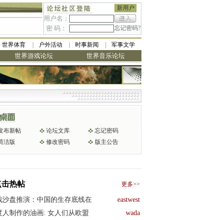
新用户
用户名：
密 码：
忘记密码?
世界体育
户外活动
时事新闻
军事文学
世界游戏论坛
世界音乐论坛
发布新帖
论坛文库
忘记密码
简洁版
修改密码
版主公告
点击热帖
更多>>
战沙盘推演：中国的生存底线在
eastwest
度人制作的油画: 女人们从欧盟
wada