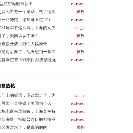
04型航空母舰最新图
eastwest
朗认为中方一个举动，毁了德黑
员外
美一旦冲突，结局逃不过11字
eastwest
在81建军节这么搞，上海的女主
ahn_b
口了，美国承认中国！
员外
美直接开战可能性大幅降低
eastwest
京绝对后悔了，他没想到一条中
员外
视首曝空警-600弹射 战友牺牲无
eastwest
回复热帖
安门上的标语，应该拿走了：为
ahn_b
们可能一直搞错了美国为什么一
eastwest
莱坞电影来华首映，上海某主持
eastwest
尔斯海默：特朗普连伊朗都搞不
eastwest
煌又发洪水了，是真的假的
员外