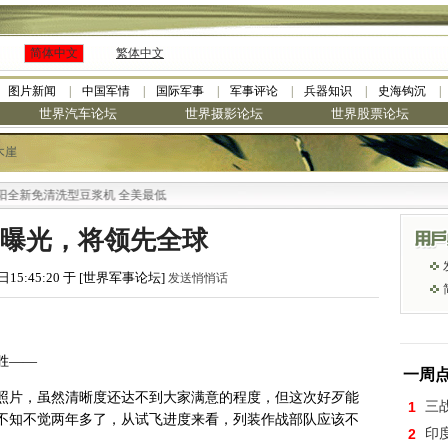
简体中文
繁体中文
图片新闻
中国军情
国际军事
军事评论
兵器知识
史海钩沉
世界汽车论坛
世界摄影论坛
世界股票论坛
木崖
免清洗型豆浆机 全美最低
新照曝光，将领先全球
日15:45:20 于 [世界军事论坛]
发送悄悄话
胜——
一周
照片，虽然清晰度还达不到大家满意的程度，但这次好歹能
1
三
不知不觉两年多了，从试飞进度来看，列装作战部队应该不
2
印