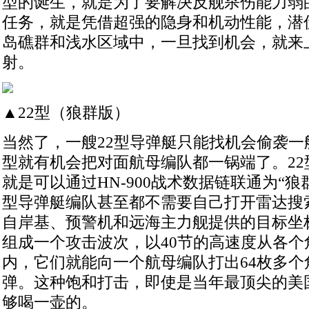
型的诞生，就是为了要解决反舰杀伤能力弱的
任务，就是凭借超强的隐身和机动性能，潜
岛礁群和浅水区域中，一旦找到机会，就来
射。
▲22型（狼群版）
当然了，一艘22型导弹艇只能找机会偷袭一
型就有机会把对面航母编队都一锅端了。22
就是可以通过HN-900战术数据链联通为“狼
型导弹艇编队甚至都不需要自己打开雷达搜
自岸基、预警机和远海主力舰提供的目标坐标
组成一个攻击波次，以40节的高速度从各个
内，它们就能向一个航母编队打出64枚多个
弹。这种饱和打击，即使是当年最顶尖的美国
够喝一壶的。