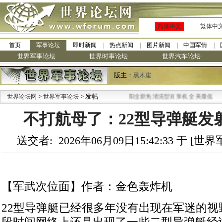
简体中文
繁体中
首页
军事论坛
即时新闻
热点新闻
图片新闻
中国军情
世界军事论坛
世界时事论坛
世界汽车论坛
版主：
黑木崖
>
> 发帖
·
世界论坛网
世界军事论坛
九阳全新免清洗型豆浆机 全美最低
不打航母了：22型导弹艇发
送交者: 2026年06月09日15:42:33 于 [
【军武次位面】作者：金色轰炸机
22型导弹艇已经很多年没有出现在军迷的视