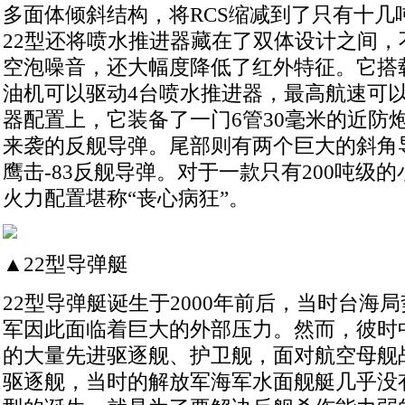
多面体倾斜结构，将RCS缩减到了只有十几
22型还将喷水推进器藏在了双体设计之间，
空泡噪音，还大幅度降低了红外特征。它搭
油机可以驱动4台喷水推进器，最高航速可以达
器配置上，它装备了一门6管30毫米的近防
来袭的反舰导弹。尾部则有两个巨大的斜角
鹰击-83反舰导弹。对于一款只有200吨级
火力配置堪称“丧心病狂”。
▲22型导弹艇
22型导弹艇诞生于2000年前后，当时台海
军因此面临着巨大的外部压力。然而，彼时
的大量先进驱逐舰、护卫舰，面对航空母舰
驱逐舰，当时的解放军海军水面舰艇几乎没有