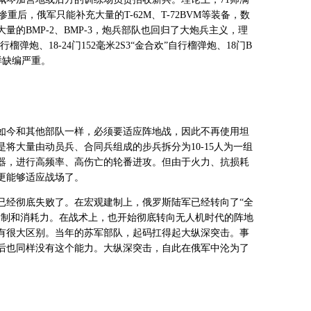
惨重后，俄军只能补充大量的T-62M、T-72BVM等装备，数
的BMP-2、BMP-3，炮兵部队也回归了大炮兵主义，理
自行榴弹炮、18-24门152毫米2S3“金合欢”自行榴弹炮、18门B
同样缺编严重。
师如今和其他部队一样，必须要适应阵地战，因此不再使用坦
将大量由动员兵、合同兵组成的步兵拆分为10-15人为一组
器，进行高频率、高伤亡的轮番进攻。但由于火力、抗损耗
而更能够适应战场了。
已经彻底失败了。在宏观建制上，俄罗斯陆军已经转向了“全
建制和消耗力。在战术上，也开始彻底转向无人机时代的阵地
有很大区别。当年的苏军部队，起码扛得起大纵深突击。事
师后也同样没有这个能力。大纵深突击，自此在俄军中沦为了