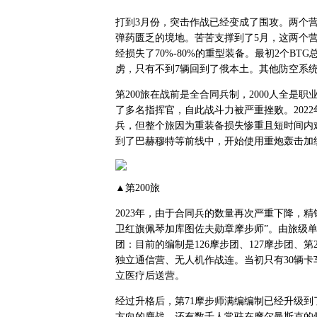
打到3月份，突击作战已经变成了围攻。两个
弹药匮乏的境地。苦苦支撑到了5月，这两个营
经损失了70%-80%的重型装备。最初2个BTG
虏，只有不到7辆回到了俄本土。其他防空系
第200旅在战前是全合同兵制，2000人全是
了多名指挥官，自此战斗力被严重挫败。202
兵，但整个旅因为重装备损失惨重且短时间内
到了巴赫穆特等前线中，开始使用重炮轰击加
▲第200旅
2023年，由于合同兵的数量再次严重下降，精锐
卫红旗佩琴加库图佐夫勋章摩步师”。由旅级单
团：目前的编制是126摩步团、127摩步团、第
独立通信营、无人机作战连。当初只有30辆卡
立医疗后送营。
经过升格后，第71摩步师满编编制已经升级到了1
方向的鏖战，还有数千人常驻在摩尔曼斯克的