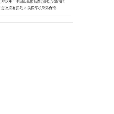
:
郑永年：中国正在面临西方的知识围堵 z
:
怎么没有拦截？ 美国军机降落台湾