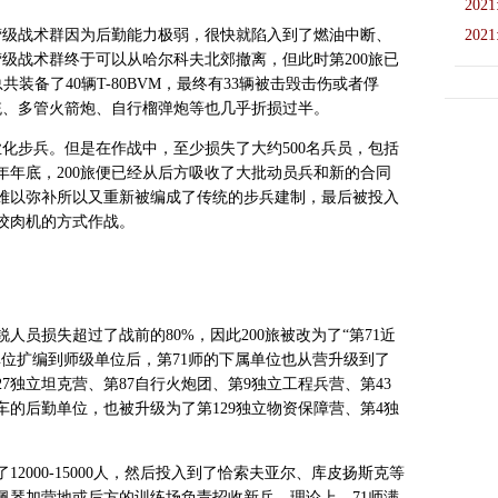
2021
营级战术群因为后勤能力极弱，很快就陷入到了燃油中断、
2021
级战术群终于可以从哈尔科夫北郊撤离，但此时第200旅已
总共装备了40辆T-80BVM，最终有33辆被击毁击伤或者俘
统、多管火箭炮、自行榴弹炮等也几乎折损过半。
职业化步兵。但是在作战中，至少损失了大约500名兵员，包括
2年年底，200旅便已经从后方吸收了大批动员兵和新的合同
难以弥补所以又重新被编成了传统的步兵建制，最后被投入
绞肉机的方式作战。
人员损失超过了战前的80%，因此200旅被改为了“第71近
位扩编到师级单位后，第71师的下属单位也从营升级到了
27独立坦克营、第87自行火炮团、第9独立工程兵营、第43
车的后勤单位，也被升级为了第129独立物资保障营、第4独
2000-15000人，然后投入到了恰索夫亚尔、库皮扬斯克等
佩琴加营地或后方的训练场负责招收新兵。理论上，71师满