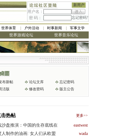
新用户
用户名：
密 码：
忘记密码?
世界体育
户外活动
时事新闻
军事文学
世界游戏论坛
世界音乐论坛
发布新帖
论坛文库
忘记密码
简洁版
修改密码
版主公告
点击热帖
更多>>
战沙盘推演：中国的生存底线在
eastwest
度人制作的油画: 女人们从欧盟
wada