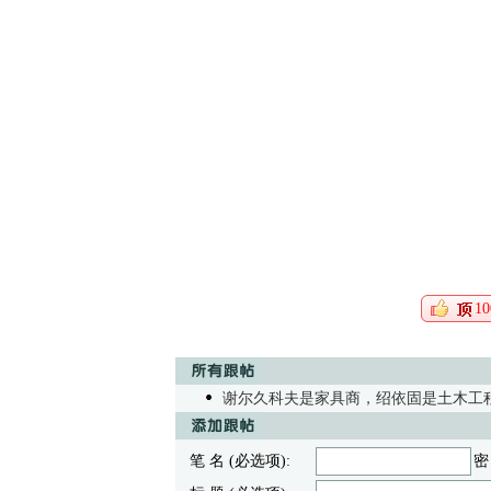
10
谢尔久科夫是家具商，绍依固是土木工
笔 名 (必选项):
密