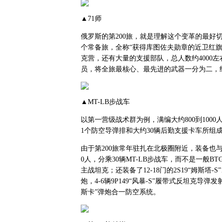
▲71师
俄罗斯的第200旅，就是理解这个变革的最好切
个常备旅，全称“获得库图佐夫勋章的近卫红旗
克营，还有大量的支援部队，总人数约4000
员，将全旅最核心、最先进的武器一分为二，组
▲MT-LB步战车
以第一营级战术群为例，满编大约800到100
1个防空导弹排和大约30辆后勤支援卡车所组
由于第200旅常年驻扎在北极圈附近，装备也
0人，分乘30辆MT-LB步战车，而不是一般BTG的
主战坦克；还装备了12-18门的2S19“姆斯塔-S
炮，4-6辆9P149“风暴-S”履带式反坦克导弹发射
斯卡”弹炮合一防空系统。