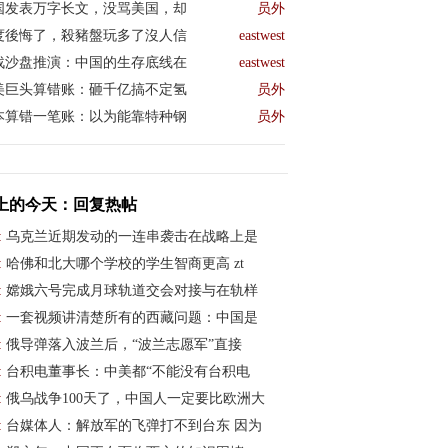
国发表万字长文，没骂美国，却
员外
度後悔了，殺豬盤玩多了沒人信
eastwest
战沙盘推演：中国的生存底线在
eastwest
美巨头算错账：砸千亿搞不定氢
员外
本算错一笔账：以为能靠特种钢
员外
上的今天：回复热帖
:
乌克兰近期发动的一连串袭击在战略上是
:
哈佛和北大哪个学校的学生智商更高 zt
:
嫦娥六号完成月球轨道交会对接与在轨样
:
一套视频讲清楚所有的西藏问题：中国是
:
俄导弹落入波兰后，“波兰志愿军”直接
:
台积电董事长：中美都“不能没有台积电
:
俄乌战争100天了，中国人一定要比欧洲大
:
台媒体人：解放军的飞弹打不到台东 因为