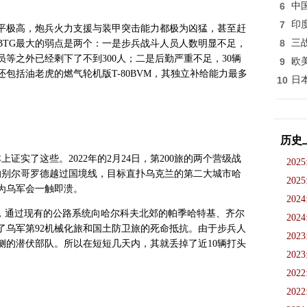
6
中
7
印
平极高，炮兵火力支援与装甲突击能力都极为凶猛，甚至赶
8
三
BTG最大的弱点是两个：一是步兵战斗人员人数明显不足，
等之外已经剩下了不到300人；二是后勤严重不足，30辆
9
欧
包括油老虎的燃气轮机版T-80BVM，其独立补给能力最多
10
日
历史
证实了这些。2022年的2月24日，第200旅的两个营级战
2025
的别尔哥罗德越过国境线，目标直扑乌克兰的第二大城市哈
2025
为乌军会一触即溃。
2024
式，通过现有的公路系统向哈尔科夫北郊的帕季哈特基、齐尔
2024
了乌军第92机械化旅和国土防卫旅的死命抵抗。由于步兵人
2023
侧的潜伏部队。所以在短短几天内，其就丢掉了近10辆打头
2023
2022
2022