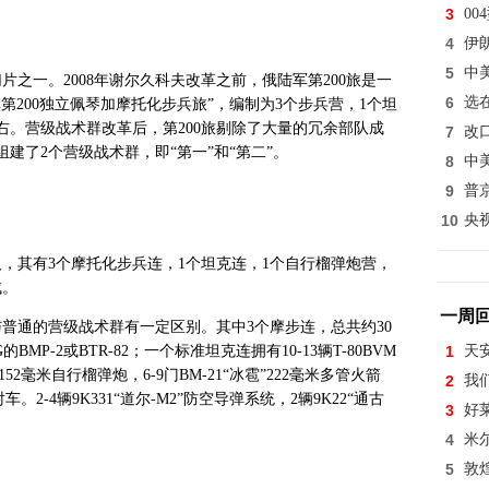
3
0
4
伊
5
中
片之一。2008年谢尔久科夫改革之前，俄陆军第200旅是一
6
选
第200独立佩琴加摩托化步兵旅”，编制为3个步兵营，1个坦
左右。营级战术群改革后，第200旅剔除了大量的冗余部队成
7
改
建了2个营级战术群，即“第一”和“第二”。
8
中
9
普
10
央
0人，其有3个摩托化步兵连，1个坦克连，1个自行榴弹炮营，
成。
一周
与普通的营级战术群有一定区别。其中3个摩步连，总共约30
BMP-2或BTR-82；一个标准坦克连拥有10-13辆T-80BVM
1
天
”152毫米自行榴弹炮，6-9门BM-21“冰雹”222毫米多管火箭
2
我
车。2-4辆9K331“道尔-M2”防空导弹系统，2辆9K22“通古
3
好
4
米
5
敦