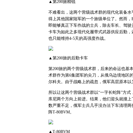
▲第200旅精锐
不难看出，这两个营级战术群的现代化装备水
得上其他国家陆军的一个旅级单位了。然而，
即能够真正下车作战的士兵，除去车长、驾驶员
卡车为如此之多现代化履带式武器供应后勤，还
也只能维持4-5天的高强度作战。
▲第200旅的后勤卡车
第200旅的两个营级战术群，后来的命运也基本上
术群作为第6集团军的尖刀，从俄乌边境地区
尔科夫。由于战略上的疏忽，俄军高层原本以
所以让这两个营级战术群以“一字长蛇阵”方
库尼两个方向上前进。结果，他们迎头就撞上
数严重不足，俄军士兵几乎没办法下车清理两
阵T-80BVM。
▲T-80BVM