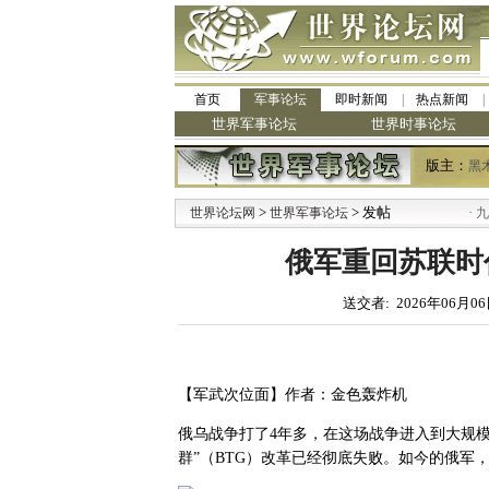
首页
军事论坛
即时新闻
热点新闻
世界军事论坛
世界时事论坛
版主：
黑
>
> 发帖
·
世界论坛网
世界军事论坛
九阳全新
俄军重回苏联时
送交者: 2026年06月06
【军武次位面】作者：金色轰炸机
俄乌战争打了4年多，在这场战争进入到大规模
群”（BTG）改革已经彻底失败。如今的俄军