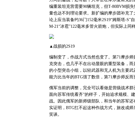
编重装坦克营需要90辆坦克，但T-80BVM损失
量也达不到理论要求。新扩编的摩步团补充了大量
论上应当装备约36门152毫米2S19“姆斯塔-S”
M-21“冰雹”122毫米多管火箭炮，但实际上
▲战损的2S19
编制变了，作战方式当然也变了。第71摩步
克突击，也几乎不在出动显眼的重型装备，而是
的小型突击小组，以轻武器和无人机为主要武
能力比当年的BTG强了数倍，第71摩步师反
俄军当前的调整，完全可以看做是营级战术群
面向苏军传统看齐”的样子，开始追求规模、
战。因此俄军的新师级部队，和当年的苏军还
实证明，BTG扛不起这种作战方式，旅改成
笑谈。