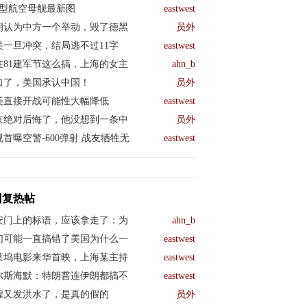
04型航空母舰最新图
eastwest
朗认为中方一个举动，毁了德黑
员外
美一旦冲突，结局逃不过11字
eastwest
在81建军节这么搞，上海的女主
ahn_b
口了，美国承认中国！
员外
美直接开战可能性大幅降低
eastwest
京绝对后悔了，他没想到一条中
员外
视首曝空警-600弹射 战友牺牲无
eastwest
回复热帖
安门上的标语，应该拿走了：为
ahn_b
们可能一直搞错了美国为什么一
eastwest
莱坞电影来华首映，上海某主持
eastwest
尔斯海默：特朗普连伊朗都搞不
eastwest
煌又发洪水了，是真的假的
员外