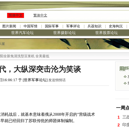
简体中文
繁体中文
图片新闻
中国军情
国际军事
军事评论
兵器知识
史海钩沉
世界汽车论坛
世界摄影论坛
世界股票论坛
木崖
免清洗型豆浆机 全美最低
代，大纵深突击沦为笑谈
日16:06:17 于 [世界军事论坛]
发送悄悄话
一周
消耗战后，就基本意味着俄从2008年开启的“营级战术
1
三
，早就已经回归了苏联传统的师团体制编制。
2
印