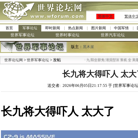
简体中文
繁体中
首页
军事论坛
即时新闻
热点新闻
图片新闻
中国军情
世界军事论坛
世界时事论坛
世界汽车论坛
版主：
黑木崖
>
> 发帖
·
世界论坛网
世界军事论坛
九阳全新免清洗型豆浆机 全美最低
长九将大得吓人 太大
送交者: 2026年06月05日21:17:55 于 [世界军事论坛
长九将大得吓人 太大了