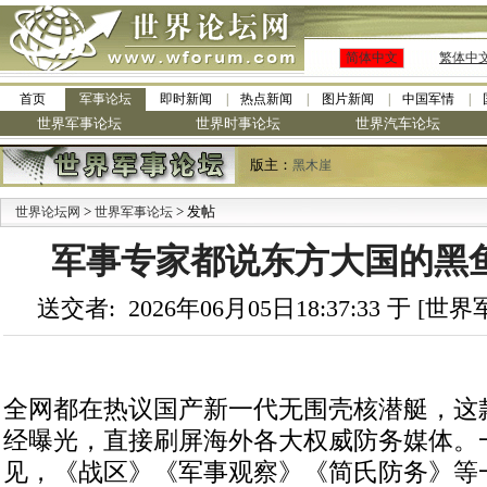
简体中文
繁体中
首页
军事论坛
即时新闻
热点新闻
图片新闻
中国军情
世界军事论坛
世界时事论坛
世界汽车论坛
版主：
黑木崖
>
> 发帖
·
世界论坛网
世界军事论坛
九阳全
军事专家都说东方大国的黑
送交者: 2026年06月05日18:37:33 于 [
全网都在热议国产新一代无围壳核潜艇，这款
经曝光，直接刷屏海外各大权威防务媒体。
见，《战区》《军事观察》《简氏防务》等