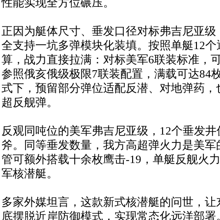
性能实现全方位碾压。
正因为艇体尺寸、垂发口径对标弗吉尼亚级
全支持一坑多弹模块化装填。按照单艇12个
算，战力直接拉满：对标美军6联装标准，可搭
参照俄亥俄级极限7联装配置，满载可达84
式下，预留部分弹位适配反潜、对地弹药，也
超反舰弹。
反观同吨位的美军弗吉尼亚级，12个垂发井
斧。同等垂发数量，我方高超弹火力是美军
管可额外搭载十余枚鹰击-19，单艇反舰火
军核潜艇。
多家外媒坦言，这款新式核潜艇的问世，让
底摆脱近岸防御模式，实现常态化远洋部署