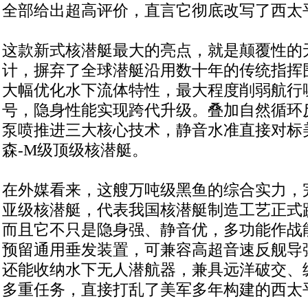
全部给出超高评价，直言它彻底改写了西太
这款新式核潜艇最大的亮点，就是颠覆性的
计，摒弃了全球潜艇沿用数十年的传统指挥
大幅优化水下流体特性，最大程度削弱航行
号，隐身性能实现跨代升级。叠加自然循环
泵喷推进三大核心技术，静音水准直接对标
森-M级顶级核潜艇。
在外媒看来，这艘万吨级黑鱼的综合实力，
亚级核潜艇，代表我国核潜艇制造工艺正式
而且它不只是隐身强、静音优，多功能作战
预留通用垂发装置，可兼容高超音速反舰导
还能收纳水下无人潜航器，兼具远洋破交、
多重任务，直接打乱了美军多年构建的西太