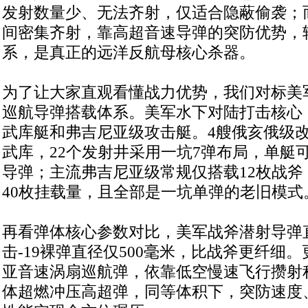
发射数量少、无法齐射，仅适合隐蔽偷袭；
间密集齐射，靠高超音速导弹的突防优势，
系，是真正的远洋反航母核心杀器。
为了让大家直观看懂战力优势，我们对标美
巡航导弹搭载体系。美军水下对陆打击核心
武库艇和弗吉尼亚级攻击艇。4艘俄亥俄级
武库，22个发射井采用一坑7弹布局，单艇可
导弹；主流弗吉尼亚级常规仅搭载12枚战斧
40枚挂载量，且全部是一坑单弹的老旧模式
再看弹体核心参数对比，美军战斧潜射导弹直
击-19裸弹直径仅500毫米，比战斧更纤细
亚音速涡扇巡航弹，依靠低空慢速飞行攒射程
体超燃冲压高超弹，同等体积下，突防速度