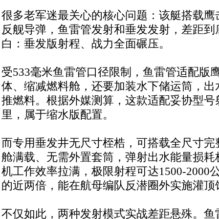
很多老军迷最关心的核心问题：该艇搭载鹰击
反舰导弹，鱼雷管发射和垂发发射，差距到
白：垂发版射程、战力全面碾压。
受533毫米鱼雷管口径限制，鱼雷管适配版鹰
体、缩减燃料舱，还要加装水下储运筒，出
推燃料。根据外媒测算，这款适配妥协型号射程仅
里，属于缩水版配置。
而专用垂发井无尺寸桎梏，可搭载全尺寸完整
舱满载、无需外置套筒，弹射出水能量损耗
机工作效率拉满，极限射程可达1500-200
的近两倍，能在航母编队反潜圈外实施灌顶
不仅如此，两种发射模式实战差距悬殊。鱼