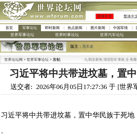
简体中文
繁体中
首页
军事论坛
即时新闻
热点新闻
图片新闻
中国军情
世界军事论坛
世界时事论坛
世界汽车论坛
版主：
黑木崖
>
> 发帖
·
世界论坛网
世界军事论坛
九阳全新免清洗型豆浆机 全美最低
习近平将中共带进坟墓，置中
送交者: 2026年06月05日17:27:36 于 [
习近平将中共带进坟墓，置中华民族于死地
·