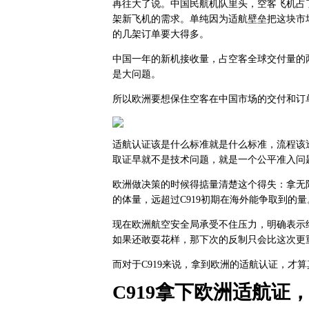
再往大了说。中国民航机队里头，空客飞机占了接
架新飞机的需求。单纯因为适航壁垒把这块市场
的几架订单要大得多。
中国一年的新机接收量，占空客全球交付量的
是大问题。
所以欧洲要想保住空客在中国市场的交付和订单
适航认证该是什么标准就是什么标准，流程该透
取证早就不是技术问题，就是一个公平准入问
欧洲做决策的时候得掂量清楚这个得失：拿无
的体量，远超过C919初期在海外能争取到的量
现在欧洲航空安全局承受不住压力，明确表示继
如果还敢耍花样，那下次的反制只会比这次更
而对于C919来说，拿到欧洲的适航认证，才
C919拿下欧洲适航证