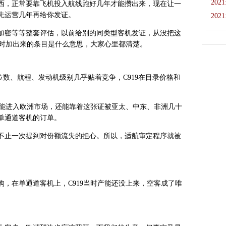
2021
西，正常要靠飞机投入航线跑好几年才能攒出来，现在让一
先运营几年再给你发证。
2021
加密等等整套评估，以前给别的同类型客机发证，从没把这
临时加出来的条目是什么意思，大家心里都清楚。
，座位数、航程、发动机级别几乎贴着竞争，C919在目录价格和
光能进入欧洲市场，还能靠着这张证被亚太、中东、非洲几十
单通道客机的订单。
不止一次提到对份额流失的担心。所以，适航审定程序就被
，在单通道客机上，C919当时产能还没上来，空客成了唯