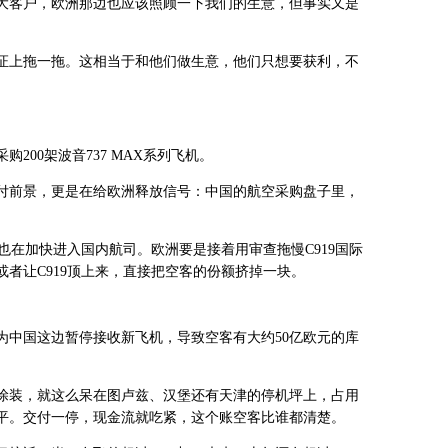
大客户，欧洲那边也应该照顾一下我们的生意，但事实又是
证上拖一拖。这相当于和他们做生意，他们只想要获利，不
。
200架波音737 MAX系列飞机。
付前景，更是在给欧洲释放信号：中国的航空采购盘子里，
9也在加快进入国内航司。欧洲要是接着用审查拖慢C919国际
者让C919顶上来，直接把空客的份额挤掉一块。
为中国这边暂停接收新飞机，导致空客有大约50亿欧元的库
涂装，就这么呆在图卢兹、汉堡还有天津的停机坪上，占用
平。交付一停，现金流就吃紧，这个账空客比谁都清楚。