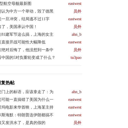
04型航空母舰最新图
eastwest
朗认为中方一个举动，毁了德黑
员外
美一旦冲突，结局逃不过11字
eastwest
口了，美国承认中国！
员外
在81建军节这么搞，上海的女主
ahn_b
美直接开战可能性大幅降低
eastwest
京绝对后悔了，他没想到一条中
员外
看中国的5对负重轮变成了什么？
tu3pao
回复热帖
安门上的标语，应该拿走了：为
ahn_b
们可能一直搞错了美国为什么一
eastwest
莱坞电影来华首映，上海某主持
eastwest
尔斯海默：特朗普连伊朗都搞不
eastwest
煌又发洪水了，是真的假的
员外