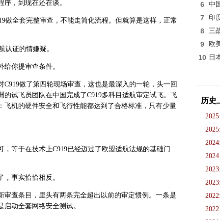
程序，到现在还在谈。
6
中
7
印
19做全套完整审查，不能走简化流程。但就算是这样，正常
8
三
9
欧
适航认证的情嫌疑。
10
日
外给你提审查条件。
对C919做了第四轮现场审查，这也是最深入的一轮，头一回
欧洲的试飞员团队在中国完成了C919多科目适航审定试飞。飞
历史
：飞机的硬件安全和飞行性能都达到了合格标准，只有少量
2025
2025
2024
，等于在技术上C919已经迈过了欧盟适航法规的基础门
2024
2023
了，事实恰恰相反。
2023
新审查条目，里头有两条完全超出以前的审定惯例。一条是
2022
是启动全套网络安全测试。
2022