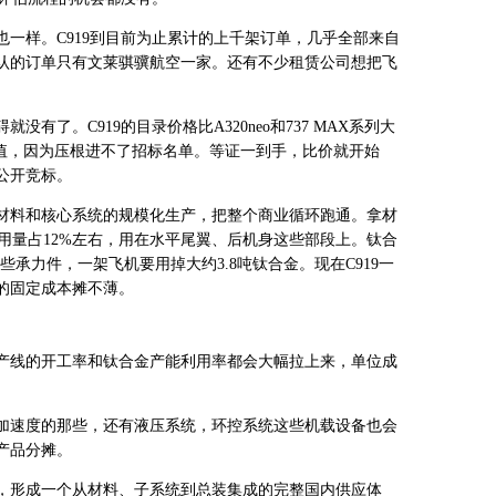
一样。C919到目前为止累计的上千架订单，几乎全部来自
认的订单只有文莱骐骥航空一家。还有不少租赁公司想把飞
有了。C919的目录价格比A320neo和737 MAX系列大
价值，因为压根进不了招标名单。等证一到手，比价就开始
公开竞标。
材料和核心系统的规模化生产，把整个商业循环跑通。拿材
的用量占12%左右，用在水平尾翼、后机身这些部段上。钛合
承力件，一架飞机要用掉大约3.8吨钛合金。现在C919一
的固定成本摊不薄。
产线的开工率和钛合金产能利用率都会大幅拉上来，单位成
加速度的那些，还有液压系统，环控系统这些机载设备也会
产品分摊。
，形成一个从材料、子系统到总装集成的完整国内供应体