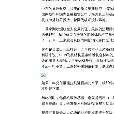
中东的迪拜航空，拉美的沃拉里斯航空，情况也
国内航司和国内金融租赁公司，海外真正能确
机往海外航司投放，都因为缺证没法落地。
一旦拿到欧洲航空安全局的证，采购的法规障碍就没
约低15%，这个价差在没证的阶段体现不了
了，订单一上来就会从国内内部消化转向全球
这个销量出口一旦打开，会直接拉动上游高端
料端来说，C919飞机结构里碳纤维复合材料
金的用量大概9%，主要做机身框、滑轨接头这些
年还产得不多，上游材料采购量有限，供应商
如果一年交付量能拉到近百架的水平，碳纤维
本明显下降。
与此同时，你像机载传感器，也就是测压力、
跟着提高产量，研发投入和固定投资被大批量
整条产业链会从百亿级的经济规模走进千亿级