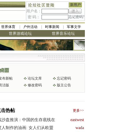
新用户
用户名：
密 码：
忘记密码?
世界体育
户外活动
时事新闻
军事文学
世界游戏论坛
世界音乐论坛
发布新帖
论坛文库
忘记密码
简洁版
修改密码
版主公告
点击热帖
更多>>
战沙盘推演：中国的生存底线在
eastwest
度人制作的油画: 女人们从欧盟
wada