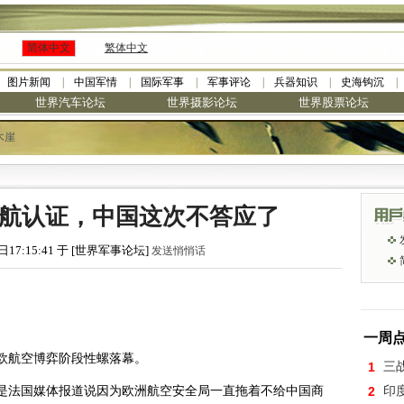
简体中文
繁体中文
图片新闻
中国军情
国际军事
军事评论
兵器知识
史海钩沉
世界汽车论坛
世界摄影论坛
世界股票论坛
木崖
·
九阳全新免清洗型豆浆机 全美最低
适航认证，中国这次不答应了
日17:15:41 于 [世界军事论坛]
发送悄悄话
一周
欧航空博弈阶段性螺落幕。
1
三
是法国媒体报道说因为欧洲航空安全局一直拖着不给中国商
2
印