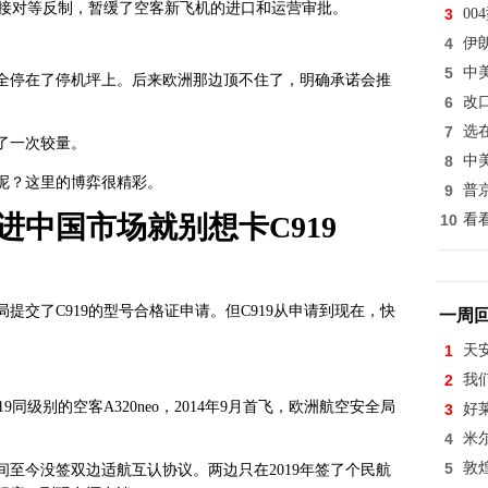
直接对等反制，暂缓了空客新飞机的进口和运营审批。
3
0
4
伊
5
中
，全停在了停机坪上。后来欧洲那边顶不住了，明确承诺会推
6
改
7
选
了一次较量。
8
中
呢？这里的博弈很精彩。
9
普
中国市场就别想卡C919
10
看
局提交了C919的型号合格证申请。但C919从申请到现在，快
一周
1
天
2
我
同级别的空客A320neo，2014年9月首飞，欧洲航空安全局
3
好
。
4
米
5
敦
至今没签双边适航互认协议。两边只在2019年签了个民航