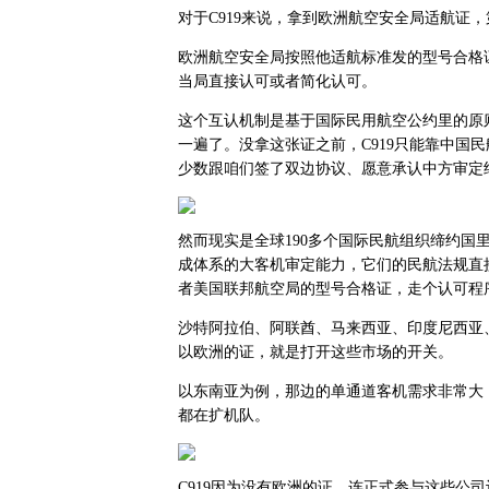
对于C919来说，拿到欧洲航空安全局适航证
欧洲航空安全局按照他适航标准发的型号合格
当局直接认可或者简化认可。
这个互认机制是基于国际民用航空公约里的原
一遍了。没拿这张证之前，C919只能靠中国
少数跟咱们签了双边协议、愿意承认中方审定
然而现实是全球190多个国际民航组织缔约国
成体系的大客机审定能力，它们的民航法规直
者美国联邦航空局的型号合格证，走个认可程
沙特阿拉伯、阿联酋、马来西亚、印度尼西亚
以欧洲的证，就是打开这些市场的开关。
以东南亚为例，那边的单通道客机需求非常大
都在扩机队。
C919因为没有欧洲的证，连正式参与这些公