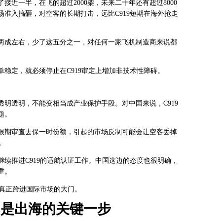
近一半，在飞的超过2000架，未来二十年还有超过8000
准入搞砸，对空客的长期打击，远比C919短期在海外抢走
两成左右，少了这五分之一，对任何一家飞机制造商来说都
稳定，就必须停止在C919审定上增加非技术性障碍。
明透明，不能变相当成产业保护手段。对中国来说，C919
题。
限期审查去保一时份额，引起的市场反制可能会让空客丢掉
。
续推进C919的适航认证工作。中国这边的态度也很明确，
重。
算真正跨进国际市场的大门。
，是出海的关键一步