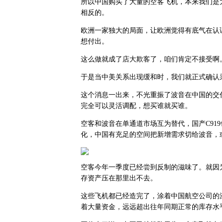
所以中国购买了大量的空客飞机，本来我们是
相反的。
欧洲一家独大的局面，让欧洲觉得有底气在认
想付出。
这么做就成了店大欺客了，咱们肯定不接受啊
于是当中美关系出现缓和时，我们就正式确认采购
这个消息一出来，不光重振了波音在中国的交
完全可以灵活调配，想买谁就买谁。
空客和波音在单通道市场互为替代，国产C91
化，中国有充足的空间把新增需求切给波音，或
空客今年一季度已经尝到反制的滋味了。就因
存资产压在那里出不去。
这些飞机都已经造完了，涂着中国航空公司的
着大量资金，远远超出往年同期正常的库存水