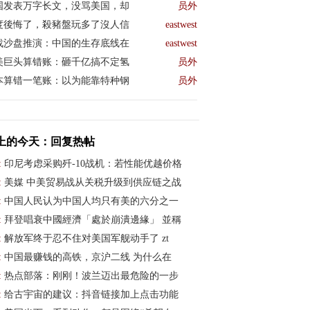
国发表万字长文，没骂美国，却
员外
度後悔了，殺豬盤玩多了沒人信
eastwest
战沙盘推演：中国的生存底线在
eastwest
美巨头算错账：砸千亿搞不定氢
员外
本算错一笔账：以为能靠特种钢
员外
上的今天：回复热帖
:
印尼考虑采购歼-10战机：若性能优越价格
:
美媒 中美贸易战从关税升级到供应链之战
:
中国人民认为中国人均只有美的六分之一
:
拜登唱衰中國經濟「處於崩潰邊緣」 並稱
:
解放军终于忍不住对美国军舰动手了 zt
:
中国最赚钱的高铁，京沪二线 为什么在
:
热点部落：刚刚！波兰迈出最危险的一步
:
给古宇宙的建议：抖音链接加上点击功能