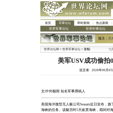
首页
军事论坛
即时新闻
热点新闻
世界军事论坛
世界时事论坛
版主：
黑
>
> 发帖
·
世界论坛网
世界军事论坛
九阳全新免
美军USV成功偷拍
送交者: 2026年06月05
文|中外舰闻 知名军事撰稿人
美国海洋微型无人艇公司Seasats近日宣布，旗下
海峡的任务。该艇历时5天纵贯海峡，期间对