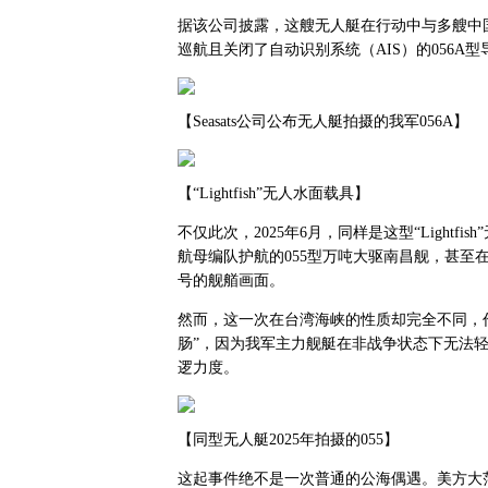
据该公司披露，这艘无人艇在行动中与多艘中
巡航且关闭了自动识别系统（AIS）的056A型
【Seasats公司公布无人艇拍摄的我军056A】
【“Lightfish”无人水面载具】
不仅此次，2025年6月，同样是这型“Light
航母编队护航的055型万吨大驱南昌舰，甚至在
号的舰艏画面。
然而，这一次在台湾海峡的性质却完全不同，
肠”，因为我军主力舰艇在非战争状态下无法
逻力度。
【同型无人艇2025年拍摄的055】
这起事件绝不是一次普通的公海偶遇。美方大范围撒