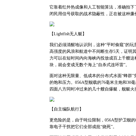
它靠着红外热成像和人工智能算法，准确拍下了
闭民用信号获取的战术隐蔽性，正在被这种廉
【Lightfish无人艇】
我们必须清醒地认识到，这种“平时偷窥”的玩意，
高强度的风浪和航道中不间断生存5天，证明
力可以在短时间内向海峡内投放成百上千艘这
块，就会变成无数个海上“自杀式连环雷”。
面对这种无限量、低成本的分布式水面“蜂群”
的饱和压力。056A型舰载的76毫米主炮和3
四面八方同时冲过来的几十艘自爆艇，舰艇火
【自主编队航行】
更危险的是，由于吨位限制，056A型护卫舰
靠电子干扰把它们全部成批“烧死”。