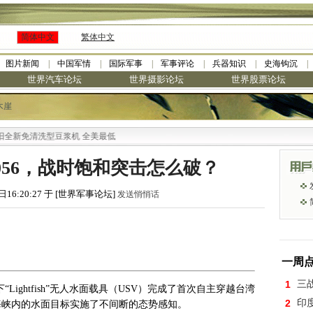
简体中文
繁体中文
图片新闻
中国军情
国际军事
军事评论
兵器知识
史海钩沉
世界汽车论坛
世界摄影论坛
世界股票论坛
木崖
清洗型豆浆机 全美最低
056，战时饱和突击怎么破？
日16:20:27 于 [世界军事论坛]
发送悄悄话
一周
1
三
“Lightfish”无人水面载具（USV）完成了首次自主穿越台湾
2
印
海峡内的水面目标实施了不间断的态势感知。