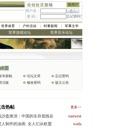
新用户
用户名：
密 码：
忘记密码?
世界体育
户外活动
时事新闻
军事文学
世界游戏论坛
世界音乐论坛
发布新帖
论坛文库
忘记密码
简洁版
修改密码
版主公告
点击热帖
更多>>
战沙盘推演：中国的生存底线在
eastwest
度人制作的油画: 女人们从欧盟
wada