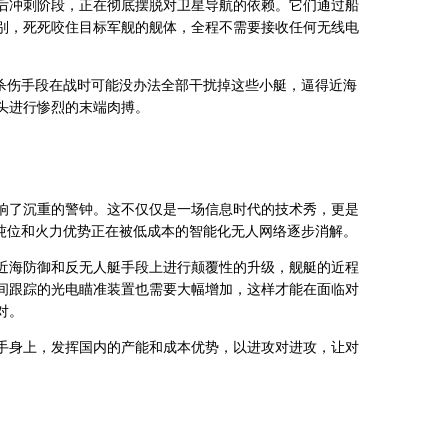
后冲刺阶段，正在彻底摆脱对卫星导航的依赖。它们通过船
别，死死咬住目标军舰的舰体，全程不需要接收任何无线电
软杀伤手段在战时可能没办法全部干扰掉这些小艇，逼得近海
头进行惨烈的末端肉搏。
响了沉重的警钟。这不仅仅是一场信息时代的技术秀，更是
的吨位和火力优势正在被低成本的智能化无人网络逐步消解。
近海防御和反无人艇手段上进行颠覆性的升级，舰艇的近程
间跟踪的光电瞄准装置也需要大幅增加，这样才能在面临对
对。
手身上，发挥国内的产能和成本优势，以进攻对进攻，让对