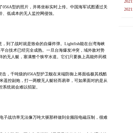
2021
056A型的照片，并将坐标实时上传。中国海军试图通过关
2021
价、低成本的无人监控网侵蚀。
到了战时就是致命的自爆炸弹。Lightfish能在台湾海峡
其平台技术已经完全成熟。一旦台海爆发冲突，域外敌对势
样的无人艇，塞满整个狭窄水道。它们只要换上高能炸药模
突击，千吨级的056A型护卫舰在末端防御上将面临极其残酷
0毫米遥控副炮，打一两艘无人艇轻而易举，可如果面对的是从
控系统就会难以招架。
的电子战功率无法像万吨大驱那样做到全频段电磁压制，很难