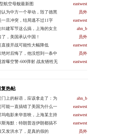
04型航空母舰最新图
eastwest
朗认为中方一个举动，毁了德黑
员外
美一旦冲突，结局逃不过11字
eastwest
在81建军节这么搞，上海的女主
ahn_b
口了，美国承认中国！
员外
美直接开战可能性大幅降低
eastwest
京绝对后悔了，他没想到一条中
员外
视首曝空警-600弹射 战友牺牲无
eastwest
回复热帖
安门上的标语，应该拿走了：为
ahn_b
们可能一直搞错了美国为什么一
eastwest
莱坞电影来华首映，上海某主持
eastwest
尔斯海默：特朗普连伊朗都搞不
eastwest
煌又发洪水了，是真的假的
员外