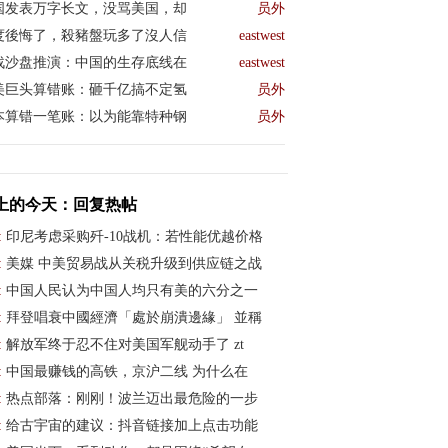
国发表万字长文，没骂美国，却
员外
度後悔了，殺豬盤玩多了沒人信
eastwest
战沙盘推演：中国的生存底线在
eastwest
美巨头算错账：砸千亿搞不定氢
员外
本算错一笔账：以为能靠特种钢
员外
上的今天：回复热帖
:
印尼考虑采购歼-10战机：若性能优越价格
:
美媒 中美贸易战从关税升级到供应链之战
:
中国人民认为中国人均只有美的六分之一
:
拜登唱衰中國經濟「處於崩潰邊緣」 並稱
:
解放军终于忍不住对美国军舰动手了 zt
:
中国最赚钱的高铁，京沪二线 为什么在
:
热点部落：刚刚！波兰迈出最危险的一步
:
给古宇宙的建议：抖音链接加上点击功能