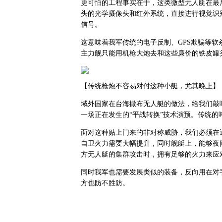
更可怕的工程事实在于，这类微型无人艇在最
头的光学摄像头和红外系统，直接进行视觉识
信号。
这意味着我军传统的电子反制、GPS欺骗等
主力舰只能用机枪大炮去和这些廉价的铁皮罐
【传统枪炮不容易对付这种小艇，尤其晚上】
域外国家在台海撒布无人艇的做法，给我们敲
一场正在发生的“平战转换”技术演预。传统
面对这种贴上门来的非对称威胁，我们必须在
自卫火力需要大幅提升，同时舰艇上，能够夜
方无人艇的集群攻击时，拥有足够的火力来应
同时我军也需要发展类似的装备，反向用在对
方也防不胜防。