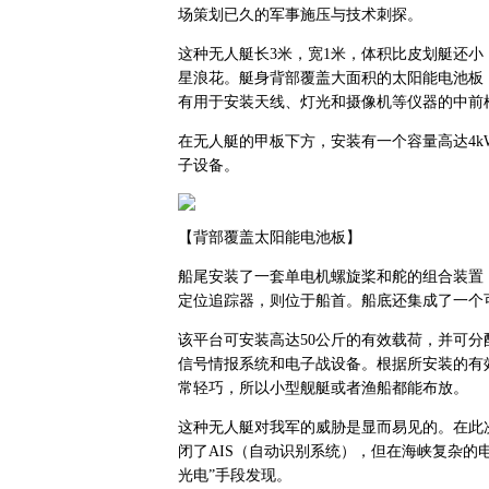
场策划已久的军事施压与技术刺探。
这种无人艇长3米，宽1米，体积比皮划艇还
星浪花。艇身背部覆盖大面积的太阳能电池板
有用于安装天线、灯光和摄像机等仪器的中前
在无人艇的甲板下方，安装有一个容量高达4k
子设备。
【背部覆盖太阳能电池板】
船尾安装了一套单电机螺旋桨和舵的组合装置，
定位追踪器，则位于船首。船底还集成了一个
该平台可安装高达50公斤的有效载荷，并可分
信号情报系统和电子战设备。根据所安装的有效载荷重
常轻巧，所以小型舰艇或者渔船都能布放。
这种无人艇对我军的威胁是显而易见的。在此次
闭了AIS（自动识别系统），但在海峡复杂的
光电”手段发现。