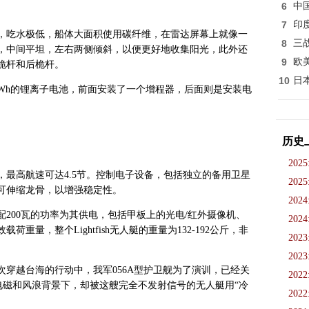
6
中
7
印
小，吃水极低，船体大面积使用碳纤维，在雷达屏幕上就像一
8
三
，中间平坦，左右两侧倾斜，以便更好地收集阳光，此外还
9
欧
桅杆和后桅杆。
10
日
Wh的锂离子电池，前面安装了一个增程器，后面则是安装电
历史
2025
最高航速可达4.5节。控制电子设备，包括独立的备用卫星
2025
可伸缩龙骨，以增强稳定性。
2024
配200瓦的功率为其供电，包括甲板上的光电/红外摄像机、
2024
量，整个Lightfish无人艇的重量为132-192公斤，非
2023
2023
穿越台海的行动中，我军056A型护卫舰为了演训，已经关
2022
电磁和风浪背景下，却被这艘完全不发射信号的无人艇用“冷
2022