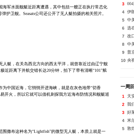
3
0
国海军水面舰艇近距离遭遇，其中包括一艘正在执行常态化
4
伊
导弹护卫舰。Seasats公司还公开了无人艇拍摄的相关照片。
5
中
6
选
7
改
8
中
9
普
10
央
fish”无人艇，在关岛西北方向的西太平洋，就曾靠近过由辽宁舰
极近距离下并航交错长达20分钟，拍下了带有清晰“101”舷
一周
作为中国近海，它悄悄开进海峡，就是在灰色地带“切香
轻易开火，所以它就可以借机刺探我方近海布防情况和舰艇巡
1
天
2
我
3
好
4
米
5
敦
布这种名为“Lightfish”的微型无人艇，本质上就是一