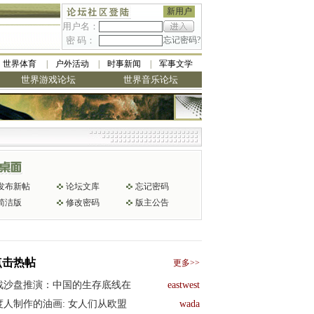
新用户
用户名：
密 码：
忘记密码?
世界体育
户外活动
时事新闻
军事文学
世界游戏论坛
世界音乐论坛
发布新帖
论坛文库
忘记密码
简洁版
修改密码
版主公告
点击热帖
更多>>
战沙盘推演：中国的生存底线在
eastwest
度人制作的油画: 女人们从欧盟
wada