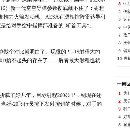
3
0
雳-16）新一代空空导弹参数彻底藏不住了：射程
4
伊
变推力火箭发动机、AESA有源相控阵雷达导引
5
选
是给对手空中指挥部准备的“斩首工具”。
6
中
7
改
8
王
9
普
单做个对比就明白了。现役的PL-15射程大约
10
央
120D抬不起头的存在了——后者最大射程也就
一周
1
为
公司折腾了好几年，目标射程260公里，到现在还
2
天
当歼-20飞行员按下发射按钮的时候，对手的
3
我
4
好
5
翟