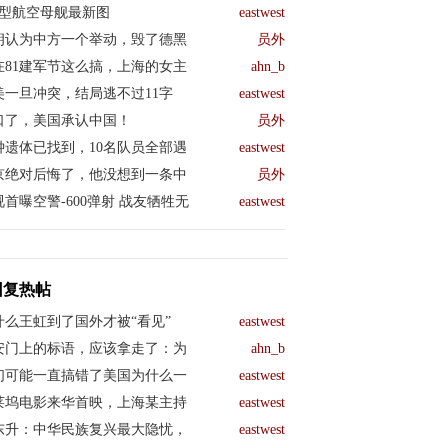
04型航空母舰最新图
eastwest
朗认为中方一个举动，毁了德黑
员外
在81建军节这么搞，上海的女主
ahn_b
美一旦冲突，结局逃不过11字
eastwest
口了，美国承认中国！
员外
钟遗体已找到，10名队员全部遇
eastwest
京绝对后悔了，他没想到一条中
员外
视首曝空警-600弹射 战友牺牲无
eastwest
回复热帖
什么王虹到了国外才被“看见”
eastwest
安门上的标语，应该拿走了：为
ahn_b
们可能一直搞错了美国为什么一
eastwest
莱坞电影来华首映，上海某主持
eastwest
东升：中华民族复兴最大隐忧，
eastwest