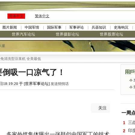
简体中文
繁体中文
图片新闻
中国军情
国际军事
军事评论
兵器知识
史海钩沉
世界汽车论坛
世界摄影论坛
世界股票论坛
木崖
机 全美最低
要倒吸一口凉气了！
日18:19:20 于 [世界军事论坛]
发送悄悄话
关注
一周
1
三
2
印
日，多家外媒集体曝出一张疑似中国军工的技术