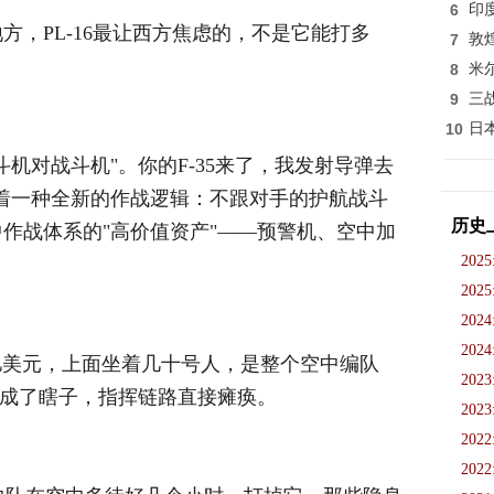
6
印
方，PL-16最让西方焦虑的，不是它能打多
7
敦
8
米
9
三
10
日
机对战斗机"。你的F-35来了，我发射导弹去
，标志着一种全新的作战逻辑：不跟对手的护航战斗
历史
作战体系的"高价值资产"——预警机、空中加
2025
2025
2024
2024
3亿美元，上面坐着几十号人，是整个空中编队
2023
就成了瞎子，指挥链路直接瘫痪。
2023
2022
2022