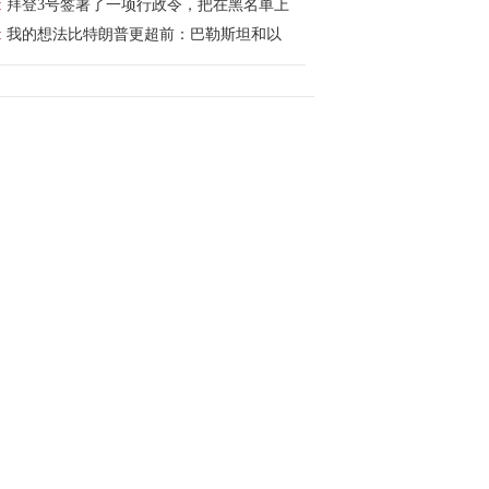
:
拜登3号签署了一项行政令，把在黑名单上
:
我的想法比特朗普更超前：巴勒斯坦和以