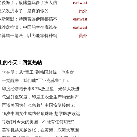
度後悔了，殺豬盤玩多了沒人信
eastwest
煌又发洪水了，是真的假的
员外
尔斯海默：特朗普连伊朗都搞不
eastwest
战沙盘推演：中国的生存底线在
eastwest
本算错一笔账：以为能靠特种钢
员外
上的今天：回复热帖
:
李在明：从“童工”到韩国总统，他多次
:
一觉醒来，我们成“工业克苏鲁”了 zt
:
印度经济增长率8.2%放卫星，光伏大跃进
:
气温升至50度，印度工农业生产均受到严
:
再谈美国为什么急着与中国恢复接触 zt
:
16岁中国女生成功登顶珠峰 想学医攻读运
:
“我们对今天的美国，不能有任何幻想”
:
美军机越来越嚣张，在黄海、东海大范围