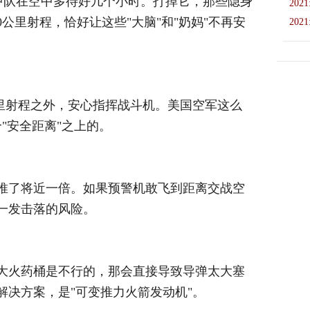
-22中队在空中多待好几个小时。打掉它，那些隐身
2021
00公里射程，恰好让这些"大脑"和"奶妈"不再安
2021
60公里射程之外，安心指挥战斗机。美国空军这么
"安全距离"之上的。
往后推了将近一倍。如果预警机敢飞到距离交战空
被一发击落的风险。
加大火药桶是不行的，那会直接导致导弹太大塞
的解决方案，是"可变推力火箭发动机"。