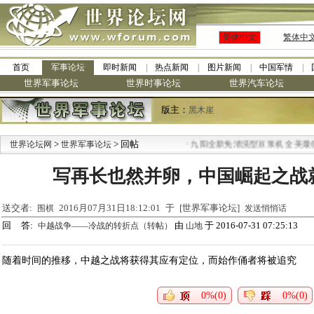
简体中文
繁体中
首页
军事论坛
即时新闻
热点新闻
图片新闻
中国军情
世界军事论坛
世界时事论坛
世界汽车论坛
版主：
黑木崖
>
> 回帖
·
世界论坛网
世界军事论坛
九阳全新免清洗型豆浆机 全美最低
写再长也然并卵，中国崛起之战
送交者:
2016月07月31日18:12:01 于 [世界军事论坛]
围棋
发送悄悄话
回 答:
由
于 2016-07-31 07:25:13
中越战争——冷战的转折点（转帖）
山地
随着时间的推移，中越之战将获得其应有定位，而始作俑者将被追究
0%(0)
0%(0)