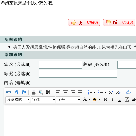
希姆莱原来是个贩小鸡的吧。
0%(0)
0%(0)
德国人爱胡思乱想,性格倔强,喜欢超自然的能力,以为祖先在山顶
/
笔 名 (必选项):
密 码 (必选项):
标 题 (必选项):
内 容 (选填项):
段落格式
字体
字号