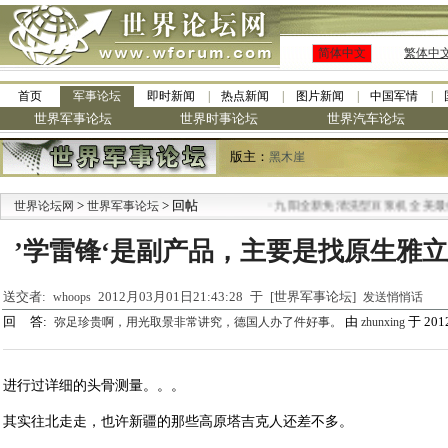
简体中文
繁体中
首页
军事论坛
即时新闻
热点新闻
图片新闻
中国军情
世界军事论坛
世界时事论坛
世界汽车论坛
版主：
黑木崖
>
> 回帖
·
世界论坛网
世界军事论坛
九阳全新免清洗型豆浆机 全美最低
’学雷锋‘是副产品，主要是找原生雅
送交者:
2012月03月01日21:43:28 于 [世界军事论坛]
whoops
发送悄悄话
回 答:
由
于 2012
弥足珍贵啊，用光取景非常讲究，德国人办了件好事。
zhunxing
进行过详细的头骨测量。。。
其实往北走走，也许新疆的那些高原塔吉克人还差不多。