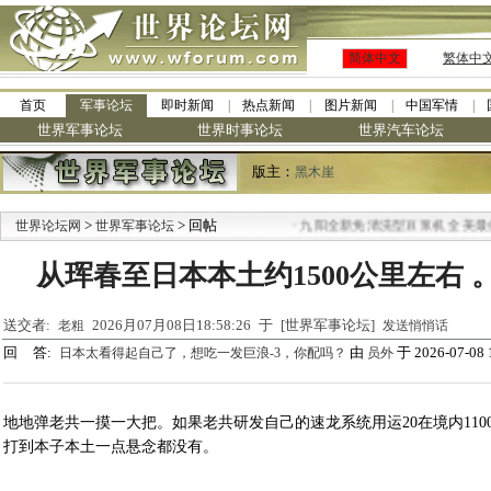
简体中文
繁体中
首页
军事论坛
即时新闻
热点新闻
图片新闻
中国军情
世界军事论坛
世界时事论坛
世界汽车论坛
版主：
黑木崖
>
> 回帖
·
世界论坛网
世界军事论坛
九阳全新免清洗型豆浆机 全美最低
从珲春至日本本土约1500公里左右 。
送交者:
2026月07月08日18:58:26 于 [世界军事论坛]
老粗
发送悄悄话
回 答:
由
于 2026-07-08 
日本太看得起自己了，想吃一发巨浪-3，你配吗？
员外
地地弹老共一摸一大把。如果老共研发自己的速龙系统用运20在境内110
打到本子本土一点悬念都没有。