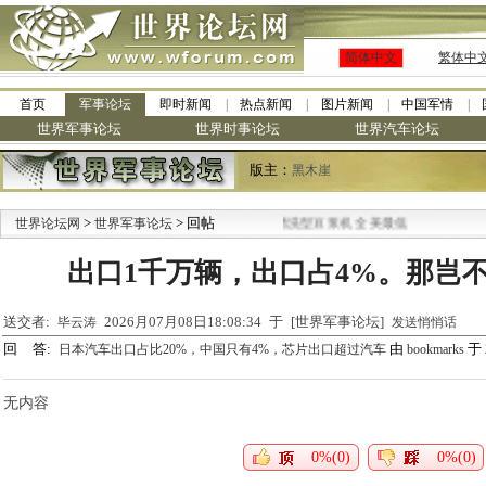
简体中文
繁体中
首页
军事论坛
即时新闻
热点新闻
图片新闻
中国军情
世界军事论坛
世界时事论坛
世界汽车论坛
版主：
黑木崖
>
> 回帖
·
世界论坛网
世界军事论坛
九阳全新免清洗型豆浆机 全美最低
出口1千万辆，出口占4%。那岂
送交者:
2026月07月08日18:08:34 于 [世界军事论坛]
毕云涛
发送悄悄话
回 答:
由
于 2
日本汽车出口占比20%，中国只有4%，芯片出口超过汽车
bookmarks
无内容
0%(0)
0%(0)