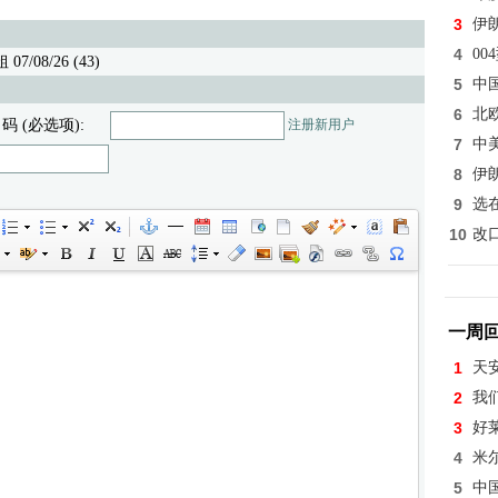
3
伊
4
0
7/08/26 (43)
5
中
6
北
 码 (必选项):
注册新用户
7
中
8
伊
9
选
10
改
一周
1
天
2
我
3
好
4
米
5
中