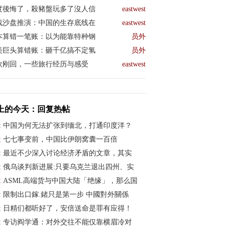
度後悔了，殺豬盤玩多了沒人信
eastwest
战沙盘推演：中国的生存底线在
eastwest
本算错一笔账：以为能靠特种钢
员外
美巨头算错账：砸千亿搞不定氢
员外
欧刚回，一些旅行经历与感受
eastwest
上的今天：回复热帖
:
中国为何无法扩张到缅北，打通印度洋？
:
七七事变前，中国比伊朗窝囊一百倍
:
最近不少深入讨论经济矛盾的文章，其实
:
俄乌谈判新进展:只要乌克兰退出四州、实
:
ASML高端货与中国大陆「绝缘」，那么国
:
限制出口鎵.鍺只是第一步 中國對外關係
:
日精们都听好了，安倍送命是罪有应得！
:
专访阎学通：对外交往不能仅靠横眉冷对