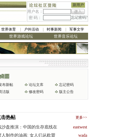
新用户
用户名：
密 码：
忘记密码?
世界体育
户外活动
时事新闻
军事文学
世界游戏论坛
世界音乐论坛
发布新帖
论坛文库
忘记密码
简洁版
修改密码
版主公告
点击热帖
更多>>
战沙盘推演：中国的生存底线在
eastwest
度人制作的油画: 女人们从欧盟
wada