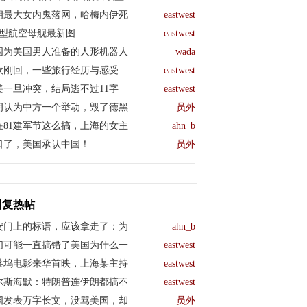
朗最大女内鬼落网，哈梅内伊死
eastwest
04型航空母舰最新图
eastwest
国为美国男人准备的人形机器人
wada
欧刚回，一些旅行经历与感受
eastwest
美一旦冲突，结局逃不过11字
eastwest
朗认为中方一个举动，毁了德黑
员外
在81建军节这么搞，上海的女主
ahn_b
口了，美国承认中国！
员外
回复热帖
安门上的标语，应该拿走了：为
ahn_b
们可能一直搞错了美国为什么一
eastwest
莱坞电影来华首映，上海某主持
eastwest
尔斯海默：特朗普连伊朗都搞不
eastwest
国发表万字长文，没骂美国，却
员外