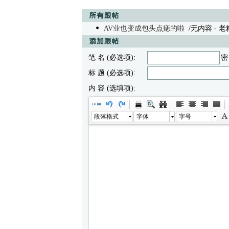
AV业也变成包头点痣的啦
/无内容 - 老粗 0
笔 名 (必选项):
密
标 题 (必选项):
内 容 (选填项):
段落格式
字体
字号