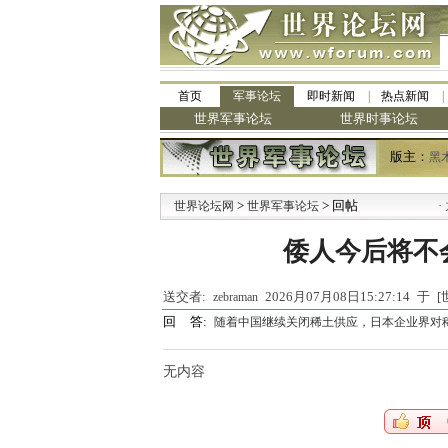
首页
军事论坛
即时新闻
热点新闻
世界军事论坛
世界时事论坛
版主：
黑
>
> 回帖
·
世界论坛网
世界军事论坛
九阳
倭人今后将不
送交者:
2026月07月08日15:27:14 
zebraman
回 答:
随着中国继续关闭稀土供应，日本企业界对
无内容