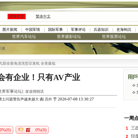
简体中文
繁体中文
图片新闻
中国军情
国际军事
军事评论
兵器知识
史海钩沉
世界汽车论坛
世界摄影论坛
世界股票论坛
木崖
全新免清洗型豆浆机 全美最低
会有企业！只有AV产业
于 [世界军事论坛]
发送悄悄话
由
于 2026-07-08 13:30:27
稀土问题警告声越来越大
员外
一周
1
三
0%(0)
0%(0)
2
印