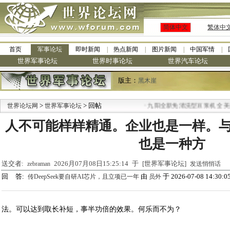
简体中文
繁体中
首页
军事论坛
即时新闻
热点新闻
图片新闻
中国军情
世界军事论坛
世界时事论坛
世界汽车论坛
版主：
黑木崖
>
> 回帖
·
世界论坛网
世界军事论坛
九阳全新免清洗型豆浆机 全美最
人不可能样样精通。企业也是一样。
也是一种方
送交者:
2026月07月08日15:25:14 于 [世界军事论坛]
zebraman
发送悄悄话
回 答:
由
于 2026-07-08 14:30:0
传DeepSeek要自研AI芯片，且立项已一年
员外
法。可以达到取长补短，事半功倍的效果。何乐而不为？