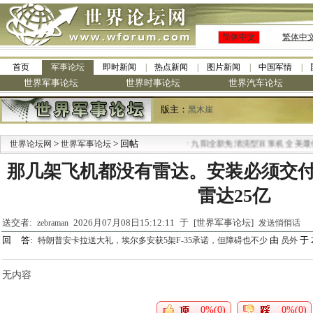
简体中文
繁体中
首页
军事论坛
即时新闻
热点新闻
图片新闻
中国军情
世界军事论坛
世界时事论坛
世界汽车论坛
版主：
黑木崖
>
> 回帖
·
世界论坛网
世界军事论坛
九阳全新免清洗型豆浆机 全美最低
那几架飞机都没有雷达。安装必须交
雷达25亿
送交者:
2026月07月08日15:12:11 于 [世界军事论坛]
zebraman
发送悄悄话
回 答:
由
于 2
特朗普安卡拉送大礼，埃尔多安获5架F-35承诺，但障碍也不少
员外
无内容
0%(0)
0%(0)