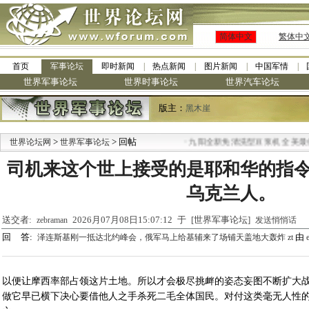
简体中文
繁体中
首页
军事论坛
即时新闻
热点新闻
图片新闻
中国军情
世界军事论坛
世界时事论坛
世界汽车论坛
版主：
黑木崖
>
> 回帖
·
世界论坛网
世界军事论坛
九阳全新免清洗型豆浆机 全美最低
司机来这个世上接受的是耶和华的指
乌克兰人。
送交者:
2026月07月08日15:07:12 于 [世界军事论坛]
zebraman
发送悄悄话
回 答:
由
泽连斯基刚一抵达北约峰会，俄军马上给基辅来了场铺天盖地大轰炸 zt
以便让摩西率部占领这片土地。所以才会极尽挑衅的姿态妄图不断扩大
做它早已横下决心要借他人之手杀死二毛全体国民。对付这类毫无人性