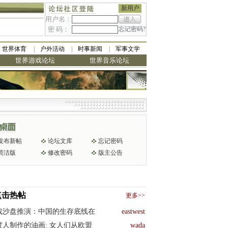
新用户
用户名：
密 码：
忘记密码?
世界体育
户外活动
时事新闻
军事文学
世界游戏论坛
世界音乐论坛
发布新帖
论坛文库
忘记密码
简洁版
修改密码
版主公告
点击热帖
更多>>
战沙盘推演：中国的生存底线在
eastwest
度人制作的油画: 女人们从欧盟
wada