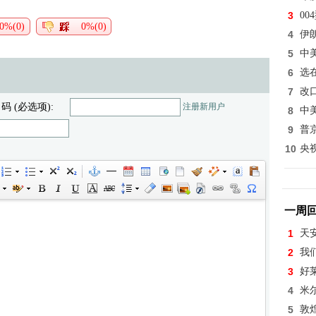
3
0
0%(0)
0%(0)
4
伊
5
中
6
选
7
改
 码 (必选项):
注册新用户
8
中
9
普
10
央
一周
1
天
2
我
3
好
4
米
5
敦