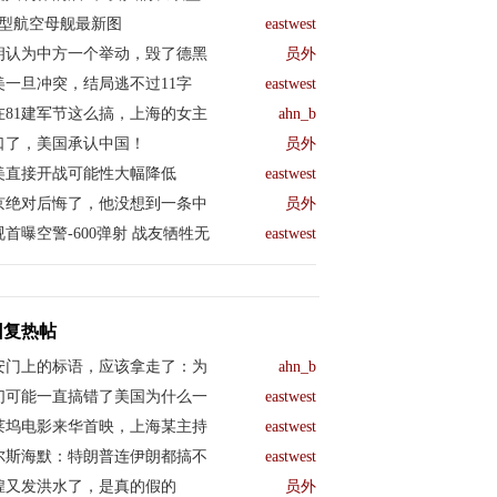
04型航空母舰最新图
eastwest
朗认为中方一个举动，毁了德黑
员外
美一旦冲突，结局逃不过11字
eastwest
在81建军节这么搞，上海的女主
ahn_b
口了，美国承认中国！
员外
美直接开战可能性大幅降低
eastwest
京绝对后悔了，他没想到一条中
员外
视首曝空警-600弹射 战友牺牲无
eastwest
回复热帖
安门上的标语，应该拿走了：为
ahn_b
们可能一直搞错了美国为什么一
eastwest
莱坞电影来华首映，上海某主持
eastwest
尔斯海默：特朗普连伊朗都搞不
eastwest
煌又发洪水了，是真的假的
员外