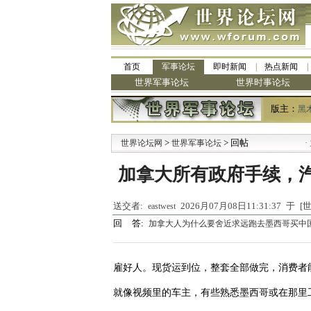
首页
军事论坛
即时新闻
热点新闻
世界军事论坛
世界时事论坛
版主：
黑
>
> 回帖
·
世界论坛网
世界军事论坛
九
加拿大所有政府手续，
送交者:
2026月07月08日11:31:37 于
eastwest
回 答:
加拿大人为什么要舍近求远跑去墨西哥买中
雇好人。现货运到位，整套全部做完，消费者
就像视频里的车主，有些熟悉墨西哥或在那里