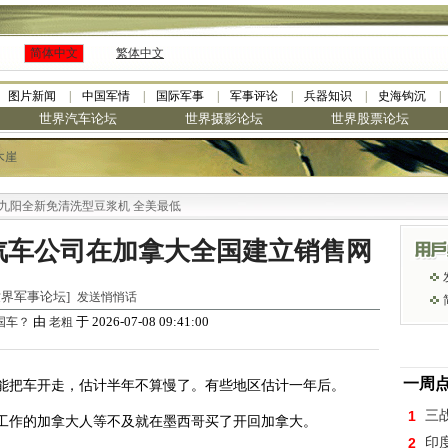
简体中文
繁体中文
图片新闻
中国军情
国际军事
军事评论
兵器知识
史海钩沉
世界汽车论坛
世界摄影论坛
世界股票论坛
木崖
阳全新免清洗型豆浆机 全美最低
汽车公司在加拿大全国建立销售网
 [世界军事论坛]
发送悄悄话
由
于 2026-07-08 09:41:00
国车？
老粗
一周
能把车开走，估计半年不算慢了。有些地区估计一年后。
1
三
工作的加拿大人等不及就在墨西哥买了开回加拿大。
2
印