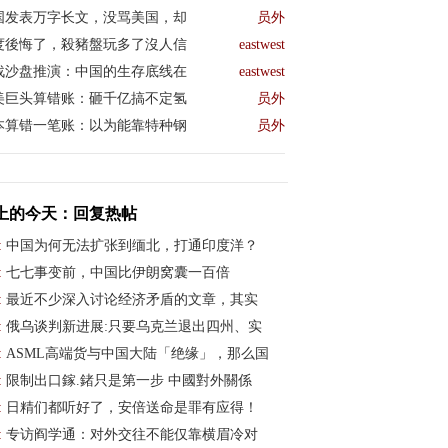
国发表万字长文，没骂美国，却
员外
度後悔了，殺豬盤玩多了沒人信
eastwest
战沙盘推演：中国的生存底线在
eastwest
美巨头算错账：砸千亿搞不定氢
员外
本算错一笔账：以为能靠特种钢
员外
上的今天：回复热帖
:
中国为何无法扩张到缅北，打通印度洋？
:
七七事变前，中国比伊朗窝囊一百倍
:
最近不少深入讨论经济矛盾的文章，其实
:
俄乌谈判新进展:只要乌克兰退出四州、实
:
ASML高端货与中国大陆「绝缘」，那么国
:
限制出口鎵.鍺只是第一步 中國對外關係
:
日精们都听好了，安倍送命是罪有应得！
:
专访阎学通：对外交往不能仅靠横眉冷对