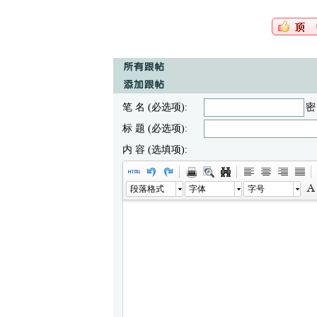
笔 名 (必选项):
密
标 题 (必选项):
内 容 (选填项):
段落格式
字体
字号